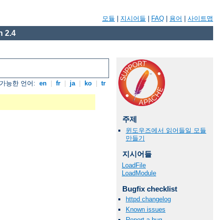
모듈
|
지시어들
|
FAQ
|
용어
|
사이트맵
 2.4
가능한 언어:
en
|
fr
|
ja
|
ko
|
tr
주제
윈도우즈에서 읽어들일 모듈
만들기
지시어들
LoadFile
LoadModule
Bugfix checklist
httpd changelog
Known issues
Report a bug