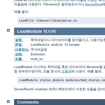
LoadFile 지시어는 서버가 시작하거나 재시작할때 지정한 목적
어들일때 사용한다.
Filename
은 절대경로이거나
ServerRoot
에
예를 들어:
LoadFile libexec/libxmlparse.so
LoadModule
지시어
설명:
목적파일이나 라이브러리를 읽어들이고, 사용가능한
문법:
LoadModule
module filename
사용장소:
주서버설정
상태:
Extension
모듈:
mod_so
LoadModule 지시어는 목적파일 혹은 라이브러리
filename
을 
형 외부변수명이며, 모듈 문서의
모듈명
에 나온다. 예를 들면:
LoadModule status_module modules/mod_status.s
ServerRoot의 modules 하위디렉토리에서 지정한 모듈을 읽
Comments