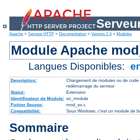
Serveu
Apache
>
Serveur HTTP
>
Documentation
>
Version 2.4
>
Modules
Module Apache mod
Langues Disponibles:
e
Description:
Chargement de modules ou de code 
redémarrage du serveur
Statut:
Extension
Identificateur de Module:
so_module
Fichier Source:
mod_so.c
Compatibilité:
Sous Windows, c'est un module de ba
Sommaire