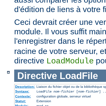
d'édition de liens à votre f
Ceci devrait créer une ve
module. Il vous suffit mai
l'enregistrer dans le réper
racine de votre serveur, et 
directive
pou
LoadModule
Directive
LoadFile
Description:
Liaison du fichier objet ou de la bibliothèque sp
Syntaxe:
LoadFile
nom-fichier
[
nom-fichier
] .
Contexte:
configuration globale, serveur virtuel
Statut:
Extension
Module:
mod_so