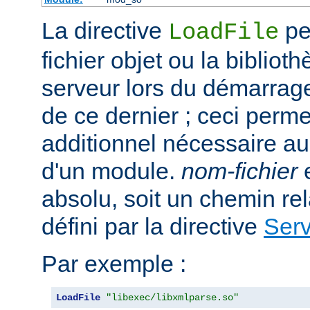
La directive
per
LoadFile
fichier objet ou la bibliot
serveur lors du démarrag
de ce dernier ; ceci perme
additionnel nécessaire a
d'un module.
nom-fichier
e
absolu, soit un chemin rela
défini par la directive
Ser
Par exemple :
LoadFile
"libexec/libxmlparse.so"