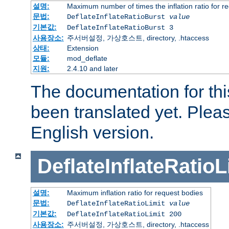
설명:
Maximum number of times the inflation ratio for r
문법:
DeflateInflateRatioBurst
value
기본값:
DeflateInflateRatioBurst 3
사용장소:
주서버설정, 가상호스트, directory, .htaccess
상태:
Extension
모듈:
mod_deflate
지원:
2.4.10 and later
The documentation for thi
been translated yet. Plea
English version.
DeflateInflateRatioL
설명:
Maximum inflation ratio for request bodies
문법:
DeflateInflateRatioLimit
value
기본값:
DeflateInflateRatioLimit 200
사용장소:
주서버설정, 가상호스트, directory, .htaccess