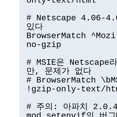
only-text/html
# Netscape 4.06-
있다
BrowserMatch ^Mozi
no-gzip
# MSIE은 Netsca
만, 문제가 없다
# BrowserMatch \bM
!gzip-only-text/ht
# 주의: 아파치 2.0.
mod_setenvif의 버