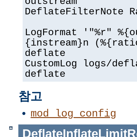
outstream
DeflateFilterNote R
LogFormat '"%r" %{o
{instream}n (%{rati
deflate
CustomLog logs/defl
deflate
참고
mod_log_config
DeflateInflateLimi