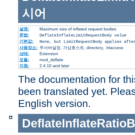
시어
설명:
Maximum size of inflated request bodies
문법:
DeflateInflateLimitRequestBody
value
기본값:
None, but LimitRequestBody applies afte
사용장소:
주서버설정, 가상호스트, directory, .htaccess
상태:
Extension
모듈:
mod_deflate
지원:
2.4.10 and later
The documentation for thi
been translated yet. Plea
English version.
DeflateInflateRatio