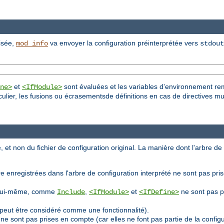
lisée,
va envoyer la configuration préinterprétée vers
mod_info
stdout
et
sont évaluées et les variables d'environnement re
ne>
<IfModule>
culier, les fusions ou écrasementsde définitions en cas de directives mu
, et non du fichier de configuration original. La manière dont l'arbre de
e enregistrées dans l'arbre de configuration interprété ne sont pas pri
ion lui-même, comme
,
et
ne sont pas p
Include
<IfModule>
<IfDefine>
peut être considéré comme une fonctionnalité).
ne sont pas prises en compte (car elles ne font pas partie de la confi