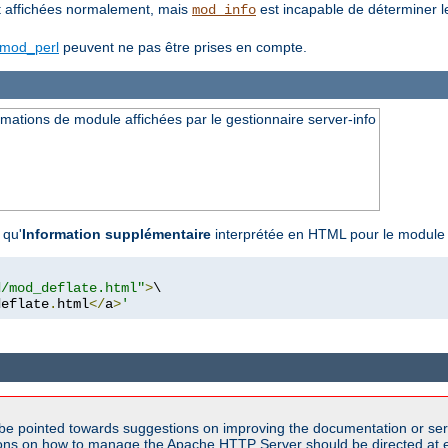
 affichées normalement, mais
est incapable de déterminer l
mod_info
mod_perl
peuvent ne pas être prises en compte.
ations de module affichées par le gestionnaire server-info
 qu'
Information supplémentaire
interprétée en HTML pour le modul
d/mod_deflate.html"
>
\

deflate
.
html
</
a
>
'
be pointed towards suggestions on improving the documentation or ser
tions on how to manage the Apache HTTP Server should be directed at e