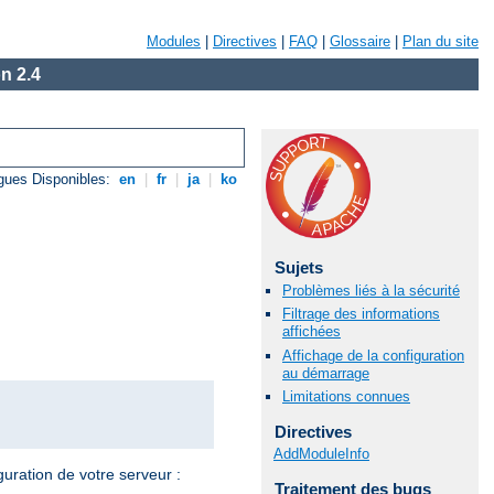
Modules
|
Directives
|
FAQ
|
Glossaire
|
Plan du site
n 2.4
gues Disponibles:
en
|
fr
|
ja
|
ko
Sujets
Problèmes liés à la sécurité
Filtrage des informations
affichées
Affichage de la configuration
au démarrage
Limitations connues
Directives
AddModuleInfo
guration de votre serveur :
Traitement des bugs