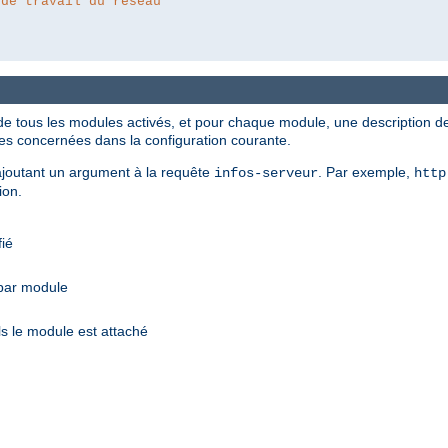
 de travail du réseau
de tous les modules activés, et pour chaque module, une description des
ves concernées dans la configuration courante.
n ajoutant un argument à la requête
. Par exemple,
infos-serveur
http
ion.
fié
 par module
s le module est attaché