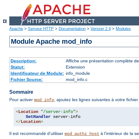
Apache
>
Serveur HTTP
>
Documentation
>
Version 2.4
>
Modules
Module Apache mod_info
Description:
Affiche une présentation complète de
Statut:
Extension
Identificateur de Module:
info_module
Fichier Source:
mod_info.c
Sommaire
Pour activer
, ajoutez les lignes suivantes à votre fichie
mod_info
<
Location
"/server-info"
>
SetHandler
</
Location
>
Il est recommandé d'utiliser
à l'intérieur de la s
mod_authz_host