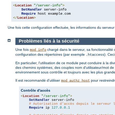
<
Location
"/server-info"
>
SetHandler
 server-info

Require
 host example
.
</
Location
>
Une fois cette configuration effectuée, les informations du serveu
Problèmes liés à la sécurité
Une fois
chargé dans le serveur, sa fonctionnalité
mod_info
configuration des répertoires (par exemple
). Cec
.htaccess
En particulier, l'utilisation de ce module peut conduire à la 
des chemins systèmes, des couples nom d'utilisateur/mot de 
environnement sous contrôle et toujours avec les plus grand
Il est recommandé d'utiliser
pour restreindr
mod_authz_host
Contrôle d'accès
<
Location
"/server-info"
>
SetHandler
 server-info

# Autorisation d'accès depuis le serveur 
Require
 ip 
127.0
.
0.1