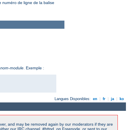
e numéro de ligne de la balise
e
nom-module
. Exemple :
Langues Disponibles:
en
|
fr
|
ja
|
ko
ver, and may be removed again by our moderators if they are
ither our IRC channel, #httpd, on Freenode, or sent to our