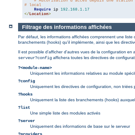
# Autorisation d'accès depuis une station
# local
Require
 ip 
192.168
.
1.17
</
Location
>
Filtrage des informations affichées
Par défaut, les informations affichées comprennent une liste 
branchements (hooks) qu'il implémente, ainsi que les directi
Il est possible d'afficher d'autres vues de la configuration e
affichera toutes les directives de configurat
serveur?config
?<module-name>
Uniquement les informations relatives au module spéci
?config
Uniquement les directives de configuration, non triées
?hooks
Uniquement la liste des branchements (hooks) auxquel
?list
Une simple liste des modules activés
?server
Uniquement des informations de base sur le serveur
?providers