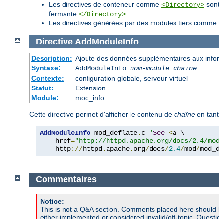
Les directives de conteneur comme
sont
<Directory>
fermante
.
</Directory>
Les directives générées par des modules tiers comme
Directive
AddModuleInfo
Description:
Ajoute des données supplémentaires aux inform
Syntaxe:
AddModuleInfo
nom-module
chaîne
Contexte:
configuration globale, serveur virtuel
Statut:
Extension
Module:
mod_info
Cette directive permet d'afficher le contenu de
chaîne
en tant
AddModuleInfo
 mod_deflate
.
c 
'
See
<
a \

    href
=
"http://httpd.apache.org/docs/2.4/mo
    http
://
httpd
.
apache
.
org
/
docs
/
2.4
/
mod
/
mod_
Commentaires
Notice:
This is not a Q&A section. Comments placed here should 
either implemented or considered invalid/off-topic. Ques