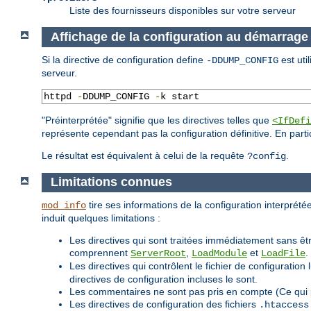
Liste des fournisseurs disponibles sur votre serveur
Affichage de la configuration au démarrage
Si la directive de configuration define
est uti
-DDUMP_CONFIG
serveur.
httpd 
-
DDUMP_CONFIG 
-
k start
"Préinterprétée" signifie que les directives telles que
<IfDefi
représente cependant pas la configuration définitive. En parti
Le résultat est équivalent à celui de la requête
.
?config
Limitations connues
tire ses informations de la configuration interprétée
mod_info
induit quelques limitations :
Les directives qui sont traitées immédiatement sans êtr
comprennent
,
et
.
ServerRoot
LoadModule
LoadFile
Les directives qui contrôlent le fichier de configurat
directives de configuration incluses le sont.
Les commentaires ne sont pas pris en compte (Ce qui 
Les directives de configuration des fichiers
.htaccess