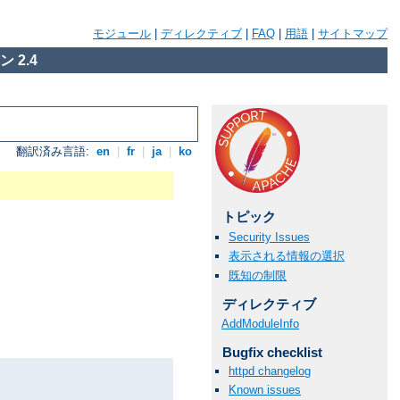
モジュール
|
ディレクティブ
|
FAQ
|
用語
|
サイトマップ
 2.4
翻訳済み言語:
en
|
fr
|
ja
|
ko
トピック
Security Issues
表示される情報の選択
既知の制限
ディレクティブ
AddModuleInfo
Bugfix checklist
httpd changelog
Known issues