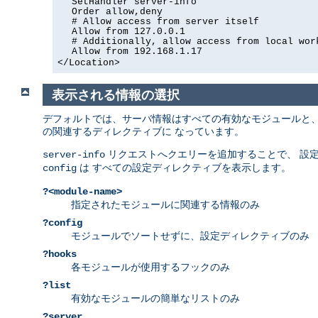
SetHandler server-info
Order allow,deny
# Allow access from server itself
Allow from 127.0.0.1
# Additionally, allow access from local wor
Allow from 192.168.1.17
</Location>
表示される情報の選択
デフォルトでは、サーバ情報はすべての有効なモジュールと、
の関連するディレクティブに なっています。
リクエストへクエリーを追加することで、 設
server-info
は すべての設定ディレクティブを表示します。
config
?<module-name>
指定されたモジュールに関連する情報のみ
?config
モジュールでソートせずに、設定ディレクティブのみ
?hooks
各モジュールが使用するフックのみ
?list
有効なモジュールの簡単なリストのみ
?server