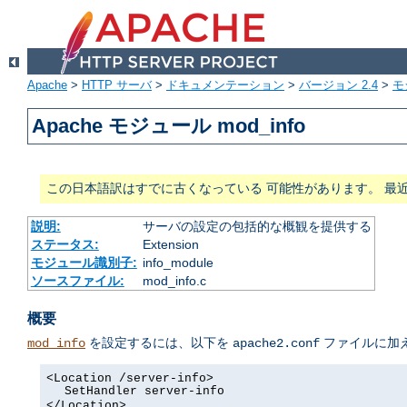
Apache
>
HTTP サーバ
>
ドキュメンテーション
>
バージョン 2.4
>
モ
Apache モジュール mod_info
この日本語訳はすでに古くなっている 可能性があります。 最
説明:
サーバの設定の包括的な概観を提供する
ステータス:
Extension
モジュール識別子:
info_module
ソースファイル:
mod_info.c
概要
を設定するには、以下を
ファイルに加
mod_info
apache2.conf
<Location /server-info>
SetHandler server-info
</Location>