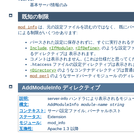
基本サーバ情報のみ
既知の制限
は、元の設定ファイルを読むのではなく、 既にパ
mod_info
による制限がいくつかあります:
パースされた設定に保存されずに、すぐに実行されるデ
,
,
, のような設定
Include
<IfModule>
<IfDefine>
るディレクティブは 表示されます。
コメントは表示されません。(これは仕様だと思ってく
ファイルの設定ディレクティブは表示されま
.htaccess
のようなコンテナディレクティブは普通
<Directory>
のようなサードパーティモジュール のディ
mod_perl
AddModuleInfo
ディレクティブ
説明:
server-info ハンドラにより表示される
構文:
AddModuleInfo
module-name
string
コンテキスト:
サーバ設定ファイル, バーチャルホスト
ステータス:
Extension
モジュール:
mod_info
互換性:
Apache 1.3 以降