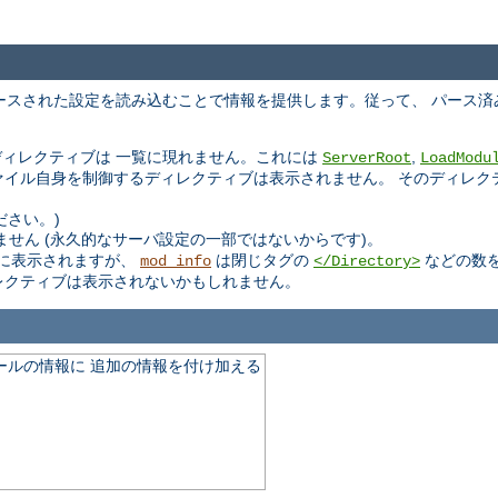
ースされた設定を読み込むことで情報を提供します。従って、 パース済
ィレクティブは 一覧に現れません。これには
,
ServerRoot
LoadModu
ファイル自身を制御するディレクティブは表示されません。 そのディレ
ださい。)
せん (永久的なサーバ設定の一部ではないからです)。
に表示されますが、
は閉じタグの
などの数
mod_info
</Directory>
レクティブは表示されないかもしれません。
モジュールの情報に 追加の情報を付け加える