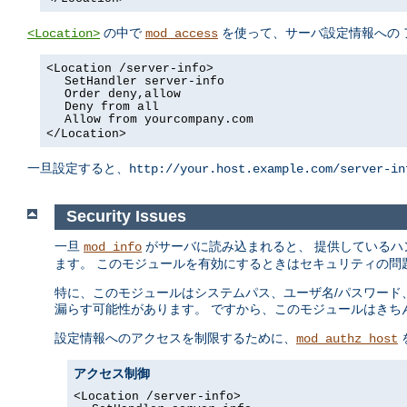
の中で
を使って、サーバ設定情報への 
<Location>
mod_access
<Location /server-info>
SetHandler server-info
Order deny,allow
Deny from all
Allow from yourcompany.com
</Location>
一旦設定すると、
http://your.host.example.com/server-in
Security Issues
一旦
がサーバに読み込まれると、 提供しているハ
mod_info
ます。 このモジュールを有効にするときはセキュリティの問
特に、このモジュールはシステムパス、ユーザ名/パスワード、
漏らす可能性があります。 ですから、このモジュールはきち
設定情報へのアクセスを制限するために、
mod_authz_host
アクセス制御
<Location /server-info>