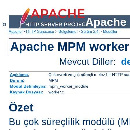
Apache 
Apache
>
HTTP Sunucusu
>
Belgeleme
>
Sürüm 2.4
>
Modüller
Apache MPM worker
Mevcut Diller:
d
Açıklama:
Çok evreli ve çok süreçli melez bir HTTP sun
Durum:
MPM
Modül Betimleyici:
mpm_worker_module
Kaynak Dosyası:
worker.c
Özet
Bu çok süreçlilik modülü (