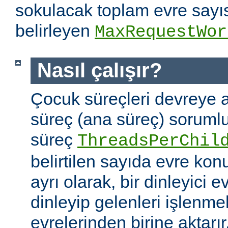
sokulacak toplam evre sayıs
belirleyen
MaxRequestWor
Nasıl çalışır?
Çocuk süreçleri devreye a
süreç (ana süreç) soruml
süreç
ThreadsPerChil
belirtilen sayıda evre kon
ayrı olarak, bir dinleyici e
dinleyip gelenleri işlenm
evrelerinden birine aktarır