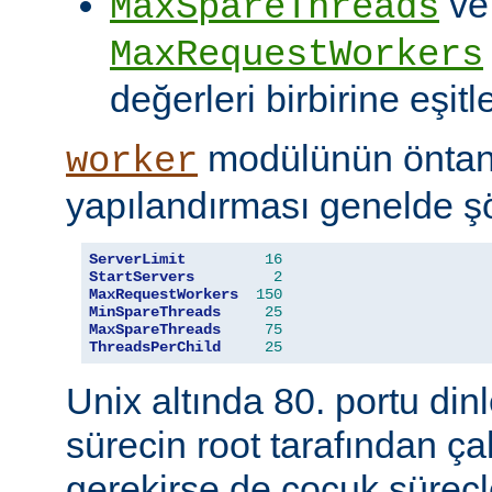
ve
MaxSpareThreads
MaxRequestWorkers
değerleri birbirine eşitle
modülünün öntanı
worker
yapılandırması genelde şö
ServerLimit
16
StartServers
2
MaxRequestWorkers
150
MinSpareThreads
25
MaxSpareThreads
75
ThreadsPerChild
25
Unix altında 80. portu din
sürecin root tarafından çal
gerekirse de çocuk süreçl