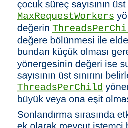
çocuk süreç sayısının üst 
yö
MaxRequestWorkers
değerin
ThreadsPerChi
değere bölünmesi ile elde
bundan küçük olması gere
yönergesinin değeri ise s
sayısının üst sınırını belir
yöner
ThreadsPerChild
büyük veya ona eşit olmas
Sonlandırma sırasında et
ek olarak mevcut istemci b