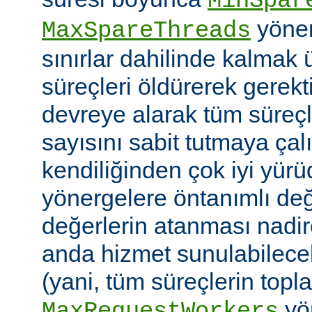
MinSpar
yönerg
MaxSpareThreads
sınırlar dahilinde kalmak 
süreçleri öldürerek gerekt
devreye alarak tüm süreçl
sayısını sabit tutmaya çalı
kendiliğinden çok iyi yü
yönergelere öntanımlı değ
değerlerin atanması nadire
anda hizmet sunulabilecek
(yani, tüm süreçlerin topl
yön
MaxRequestWorkers