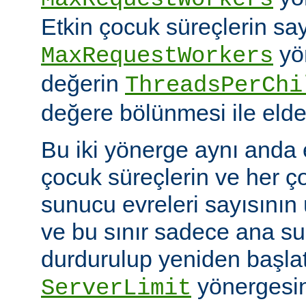
Etkin çocuk süreçlerin say
yö
MaxRequestWorkers
değerin
ThreadsPerChi
değere bölünmesi ile elde 
Bu iki yönerge aynı anda 
çocuk süreçlerin ve her ç
sunucu evreleri sayısının ü
ve bu sınır sadece ana 
durdurulup yeniden başlatıl
yönergesin
ServerLimit