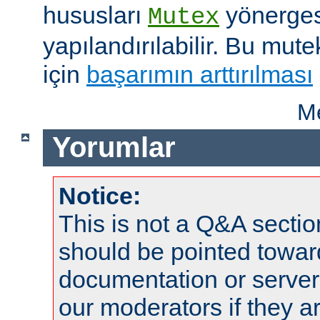
hususları
yönergesi
Mutex
yapılandırılabilir. Bu mut
için
başarımın arttırılması
Me
Yorumlar
Notice:
This is not a Q&A sect
should be pointed towar
documentation or serve
our moderators if they a