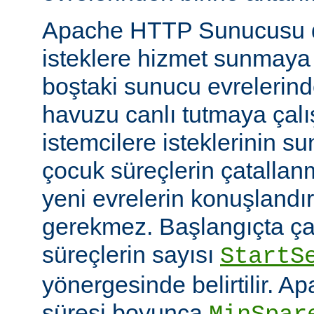
Apache HTTP Sunucusu d
isteklere hizmet sunmaya
boştaki sunucu evrelerind
havuzu canlı tutmaya çalış
istemcilere isteklerinin su
çocuk süreçlerin çatallanm
yeni evrelerin konuşlandı
gerekmez. Başlangıçta çal
süreçlerin sayısı
StartS
yönergesinde belirtilir. A
süresi boyunca