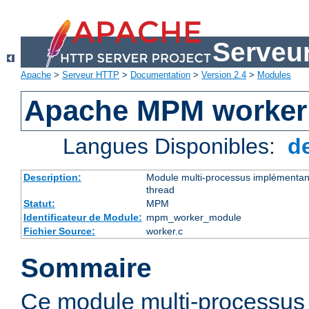
Serveu
Apache
>
Serveur HTTP
>
Documentation
>
Version 2.4
>
Modules
Apache MPM worker
Langues Disponibles:
d
Description:
Module multi-processus implémentant
thread
Statut:
MPM
Identificateur de Module:
mpm_worker_module
Fichier Source:
worker.c
Sommaire
Ce module multi-processu