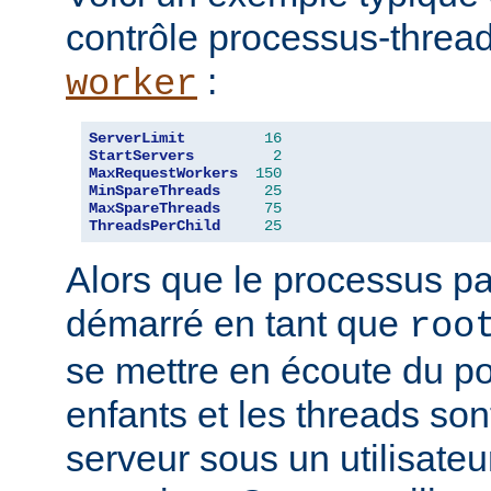
contrôle processus-threa
:
worker
ServerLimit
16
StartServers
2
MaxRequestWorkers
150
MinSpareThreads
25
MaxSpareThreads
75
ThreadsPerChild
25
Alors que le processus pa
démarré en tant que
roo
se mettre en écoute du po
enfants et les threads son
serveur sous un utilisateu