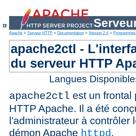
Serveu
Apache
>
Serveur HTTP
>
Documentation
>
Version 2.4
>
Programmes
apache2ctl - L'interf
du serveur HTTP Ap
Langues Disponible
est un frontal
apache2ctl
HTTP Apache. Il a été conç
l'administrateur à contrôler
démon Apache
.
httpd