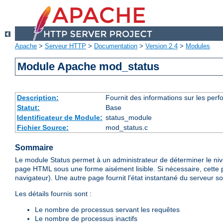
Apache
>
Serveur HTTP
>
Documentation
>
Version 2.4
>
Modules
Module Apache mod_status
Description:
Fournit des informations sur les perfo
Statut:
Base
Identificateur de Module:
status_module
Fichier Source:
mod_status.c
Sommaire
Le module Status permet à un administrateur de déterminer le ni
page HTML sous une forme aisément lisible. Si nécessaire, cette 
navigateur). Une autre page fournit l'état instantané du serveur so
Les détails fournis sont :
Le nombre de processus servant les requêtes
Le nombre de processus inactifs