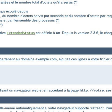
tées et le nombre total d'octets qu'il a servis (*)
mps écoulé depuis
du nombre d'octets servis par seconde et du nombre d'octets par requ
s et par l'ensemble des processus (*)
*)
ctive
est définie à
. Depuis la version 2.3.6, le ch
ExtendedStatus
On
appartenent au domaine example.com, ajoutez ces lignes à votre fichier 
utilisant un navigateur web et en accédant à la page
http://votre.ser
 elle-même automatiquement si votre navigateur supporte "refresh". Pou