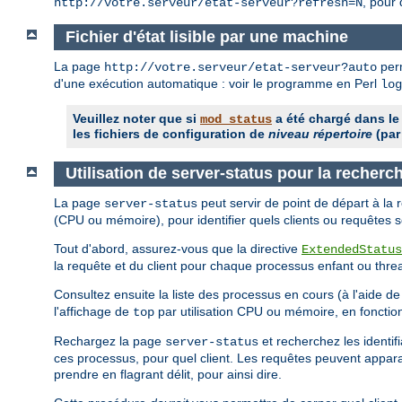
, pour 
http://votre.serveur/etat-serveur?refresh=N
Fichier d'état lisible par une machine
La page
perm
http://votre.serveur/etat-serveur?auto
d'une exécution automatique : voir le programme en Perl
log
Veuillez noter que si
a été chargé dans le
mod_status
les fichiers de configuration de
niveau répertoire
(par
Utilisation de server-status pour la recher
La page
peut servir de point de départ à la
server-status
(CPU ou mémoire), pour identifier quels clients ou requêtes 
Tout d'abord, assurez-vous que la directive
ExtendedStatus
la requête et du client pour chaque processus enfant ou thre
Consultez ensuite la liste des processus en cours (à l'aide d
l'affichage de
par utilisation CPU ou mémoire, en fonctio
top
Rechargez la page
et recherchez les identi
server-status
ces processus, pour quel client. Les requêtes peuvent apparaî
prendre en flagrant délit, pour ainsi dire.