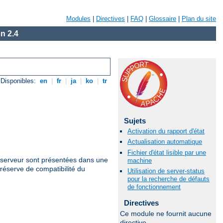
Modules
|
Directives
|
FAQ
|
Glossaire
|
Plan du site
n 2.4
Disponibles:
en
|
fr
|
ja
|
ko
|
tr
Sujets
Activation du rapport d'état
Actualisation automatique
Fichier d'état lisible par une
u serveur sont présentées dans une
machine
réserve de compatibilité du
Utilisation de server-status
pour la recherche de défauts
de fonctionnement
Directives
Ce module ne fournit aucune
directive.