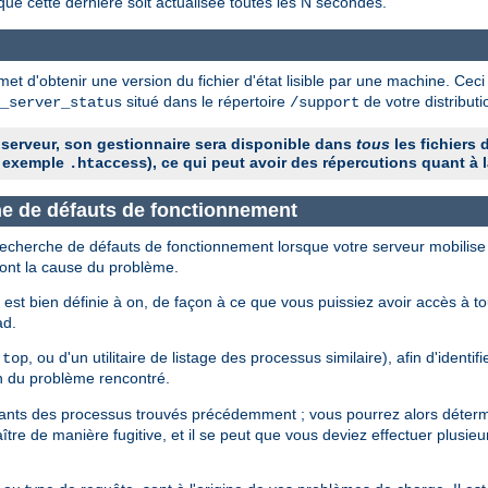
que cette dernière soit actualisée toutes les N secondes.
et d'obtenir une version du fichier d'état lisible par une machine. Ceci
situé dans le répertoire
de votre distribu
_server_status
/support
 serveur, son gestionnaire sera disponible dans
tous
les fichiers 
 exemple
), ce qui peut avoir des répercutions quant à l
.htaccess
che de défauts de fonctionnement
 recherche de défauts de fonctionnement lorsque votre serveur mobilise
sont la cause du problème.
est bien définie à on, de façon à ce que vous puissiez avoir accès à t
ad.
e
, ou d'un utilitaire de listage des processus similaire), afin d'identi
top
n du problème rencontré.
fiants des processus trouvés précédemment ; vous pourrez alors détermi
tre de manière fugitive, et il se peut que vous deviez effectuer plusieu