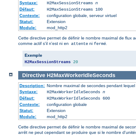
Syntaxe:
H2MaxSessionStreams
n
Défaut:
H2MaxSessionStreams 100
Contexte:
configuration globale, serveur virtuel
Statut:
Extension
Module:
mod_http2
Cette directive permet de définir le nombre maximal de flux 
comme actif s'il n'est ni
ni
.
en attente
fermé
Exemple
H2MaxSessionStreams
20
Directive
H2MaxWorkerIdleSeconds
Description:
Nombre maximal de secondes pendant lequel une
Syntaxe:
H2MaxWorkerIdleSeconds
n
Défaut:
H2MaxWorkerIdleSeconds 600
Contexte:
configuration globale
Statut:
Extension
Module:
mod_http2
Cette directive permet de définir le nombre maximal de secon
arrêt ne peut cependant se produire que si le nombre d'unit