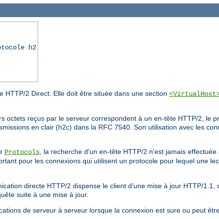
otocole h2
ode HTTP/2 Direct. Elle doit être située dans une section
<VirtualHost
rs octets reçus par le serveur correspondent à un en-tête HTTP/2, le p
smissions en clair (h2c) dans la RFC 7540. Son utilisation avec les co
ve
, la recherche d'un en-tête HTTP/2 n'est jamais effectuée
Protocols
rtant pour les connexions qui utilisent un protocole pour lequel une lect
nication directe HTTP/2 dispense le client d'une mise à jour HTTP/1.1, 
quête suite à une mise à jour.
nications de serveur à serveur lorsque la connexion est sure ou peut êt