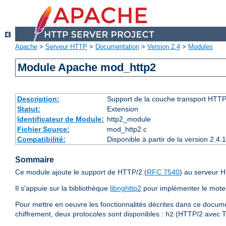
Apache
>
Serveur HTTP
>
Documentation
>
Version 2.4
>
Modules
Module Apache mod_http2
Description:
Support de la couche transport HTTP
Statut:
Extension
Identificateur de Module:
http2_module
Fichier Source:
mod_http2.c
Compatibilité:
Disponible à partir de la version 2.
Sommaire
Ce module ajoute le support de HTTP/2 (
RFC 7540
) au serveur 
Il s'appuie sur la bibliothèque
libnghttp2
pour implémenter le moteu
Pour mettre en oeuvre les fonctionnalités décrites dans ce docume
chiffrement, deux protocoles sont disponibles :
(HTTP/2 avec T
h2