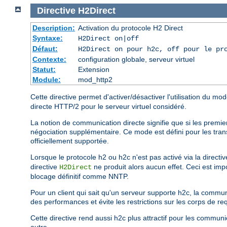
Directive
H2Direct
Description:
Activation du protocole H2 Direct
Syntaxe:
H2Direct on|off
Défaut:
H2Direct on pour h2c, off pour le pr
Contexte:
configuration globale, serveur virtuel
Statut:
Extension
Module:
mod_http2
Cette directive permet d'activer/désactiver l'utilisation du m
directe HTTP/2 pour le serveur virtuel considéré.
La notion de communication directe signifie que si les premie
négociation supplémentaire. Ce mode est défini pour les tran
officiellement supportée.
Lorsque le protocole h2 ou h2c n'est pas activé via la directi
directive
ne produit alors aucun effet. Ceci est impo
H2Direct
blocage définitif comme NNTP.
Pour un client qui sait qu'un serveur supporte h2c, la commu
des performances et évite les restrictions sur les corps de re
Cette directive rend aussi h2c plus attractif pour les commu