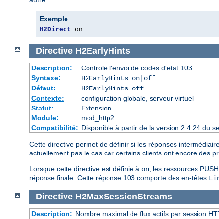
autre.
Exemple
H2Direct
 on
Directive
H2EarlyHints
Description:
Contrôle l'envoi de codes d'état 103
Syntaxe:
H2EarlyHints on|off
Défaut:
H2EarlyHints off
Contexte:
configuration globale, serveur virtuel
Statut:
Extension
Module:
mod_http2
Compatibilité:
Disponible à partir de la version 2.4.24 du
Cette directive permet de définir si les réponses intermédiai
actuellement pas le cas car certains clients ont encore des 
Lorsque cette directive est définie à
, les ressources PUSHé
on
réponse finale. Cette réponse 103 comporte des en-têtes
Li
Directive
H2MaxSessionStreams
Description:
Nombre maximal de flux actifs par session HT