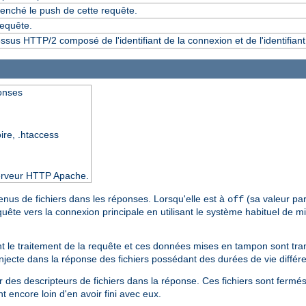
enché le push de cette requête.
requête.
essus HTTP/2 composé de l'identifiant de la connexion et de l'identifian
ponses
oire, .htaccess
 serveur HTTP Apache.
tenus de fichiers dans les réponses. Lorsqu'elle est à
(sa valeur par
off
equête vers la connexion principale en utilisant le système habituel de
ant le traitement de la requête et ces données mises en tampon sont tr
injecte dans la réponse des fichiers possédant des durées de vie différ
r des descripteurs de fichiers dans la réponse. Ces fichiers sont fermé
 encore loin d'en avoir fini avec eux.