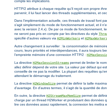
compte les implications.
HTTP/2 attribue à chaque requête qu'il reçoit son propre
thre
parvenir, il lui faut lancer des threads supplémentaires, et ce
Dans l'implémentation actuelle, ces threads de travail font par
s'agit simplement du mode de fonctionnement actuel, et il n'e
avec la version 2.4.x). De par ce mode de fonctionnement, l
ne seront pas pris en compte par les directives du style
Thre
spécifié d'autres valeurs via
et
H2MinWorkers
H2MaxWorker
Autre changement à surveiller : la consommation de mémoire.
cours, leurs priorités et interdépendances, il aura toujours 
l'empreinte mémoire d'une connexion HTTP/2 :
H2MaxSessi
La directive
permet de limiter le nom
H2MaxSessionStreams
allez définir dépend de votre site. La valeur par défaut qui 
conseille de ne pas la modifier. La plupart des requêtes qu'e
attendant le démarrage du traitement.
La directive
permet de définir la taille maxim
H2WindowSize
d'avantage. En d'autres termes, il s'agit de la quantité de 
En outre, la directive
permet de défini
H2StreamMaxMemSize
charge par un thread H2Worker et produisant des données que
lire ces données assez rapidement, la connexion les mettra 