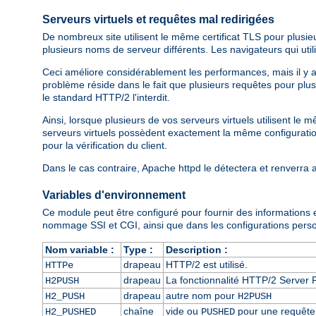
Serveurs virtuels et requêtes mal redirigées
De nombreux site utilisent le même certificat TLS pour plusi
plusieurs noms de serveur différents. Les navigateurs qui ut
Ceci améliore considérablement les performances, mais il y a un
problème réside dans le fait que plusieurs requêtes pour plu
le standard HTTP/2 l'interdit.
Ainsi, lorsque plusieurs de vos serveurs virtuels utilisent le
serveurs virtuels possèdent exactement la même configuration 
pour la vérification du client.
Dans le cas contraire, Apache httpd le détectera et renverra
Variables d'environnement
Ce module peut être configuré pour fournir des informations
nommage SSI et CGI, ainsi que dans les configurations person
Nom variable :
Type :
Description :
drapeau
HTTP/2 est utilisé.
HTTPe
drapeau
La fonctionnalité HTTP/2 Server P
H2PUSH
drapeau
autre nom pour
H2_PUSH
H2PUSH
chaîne
vide ou
pour une requête 
H2_PUSHED
PUSHED