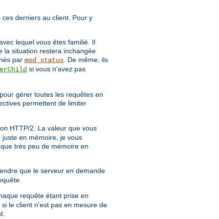
e ces derniers au client. Pour y
vec lequel vous êtes familié. Il
e la situation restera inchangée
chés par
. De même, ils
mod_status
si vous n'avez pas
erChild
pour gérer toutes les requêtes en
ectives permettent de limiter
xion HTTP/2. La valeur que vous
u juste en mémoire, je vous
nt que très peu de mémoire en
attendre que le serveur en demande
equête.
haque requête étant prise en
i le client n'est pas en mesure de
t.