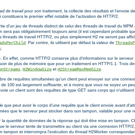
ad de travail
pour son traitement, la collecte des résultats et l'envoie d
ci constituera le premier effet notable de l'activation de HTTP/2.
tie d'un jeu de threads distinct de celui des threads de travail du MPM a
n sera pas obligatoirement toujours ainsi (il est cependant probable qu
es threads de travail HTTP/2, ou plus simplement H2 ne seront pas affi
. Par contre, ils utilisent par défaut la valeur de
adsPerChild
ThreadsP
.
s
 En effet, comme HTTP/2 conserve plus d'informations sur le serveur 
besoin de plus de mémoire que pour un traitement en HTTP/1.1. Trois dir
,
et
.
onStreams
H2WindowSize
H2StreamMaxMemSize
bre de requêtes simultanées qu'un client peut envoyer sur une conne
est de 100 est largement suffisante, et à moins que vous ne soyez un pe
nvoie un client sont des requêtes de type GET sans corps qui n'utilise
ale que peut avoir le corps d'une requête que le client envoie avant d'
données que le serveur peut stocker dans son tampon, valable pour une r
r la quantité de données de la réponse qui doit être mise en tampon. C
 le serveur tente de transmettre au client via une connexion HTTP/2, s
en tampon et interrompra l'exécution du thread H2Worker correspondan