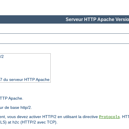
Serveur HTTP Apache Versio
/2
4.17 du serveur HTTP Apache
HTTP Apache.
r de base http/2.
nt, vous devez activer HTTP/2 en utilisant la directive
. HT
Protocols
LS) at
(HTTP/2 avec TCP).
h2c