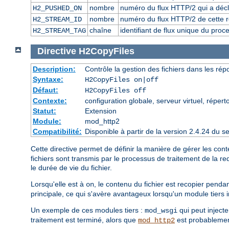
nombre
numéro du flux HTTP/2 qui a décl
H2_PUSHED_ON
nombre
numéro du flux HTTP/2 de cette 
H2_STREAM_ID
chaîne
identifiant de flux unique du proc
H2_STREAM_TAG
Directive
H2CopyFiles
Description:
Contrôle la gestion des fichiers dans les ré
Syntaxe:
H2CopyFiles on|off
Défaut:
H2CopyFiles off
Contexte:
configuration globale, serveur virtuel, répert
Statut:
Extension
Module:
mod_http2
Compatibilité:
Disponible à partir de la version 2.4.24 du
Cette directive permet de définir la manière de gérer les con
fichiers sont transmis par le processus de traitement de la r
le durée de vie du fichier.
Lorsqu'elle est à
, le contenu du fichier est recopier pend
on
principale, ce qui s'avère avantageux lorsqu'un module tiers 
Un exemple de ces modules tiers :
qui peut injecte
mod_wsgi
traitement est terminé, alors que
est probablement
mod_http2