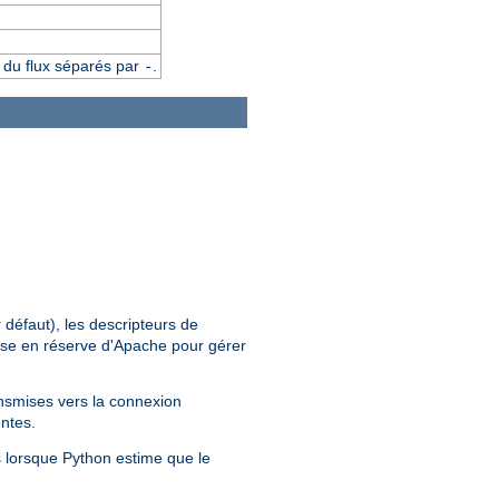
t du flux séparés par
.
-
 défaut), les descripteurs de
 mise en réserve d'Apache pour gérer
ansmises vers la connexion
entes.
s lorsque Python estime que le