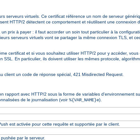
eurs serveurs virtuels. Ce certificat référence un nom de serveur génér
ilisent HTTP/2 détectent ce comportement et réutilisent une connexion 
 prix à payer : il faut accorder un soin tout particulier à la configurati
sieurs serveurs virtuels vont se partager la même connexion TLS, et c
 même certificat et si vous souhaitez utiliser HTTP/2 pour y accéder, vo
SSL. En particulier, ils doivent utiliser les mêmes protocole, algorithm
 au client un code de réponse spécial, 421 Misdirected Request.
 en rapport avec HTTP/2 sous la forme de variables d'environnement s
nalisées de le journalisation (voir
).
%{VAR_NAME}e
ush est activée pour cette requête et supportée par le client.
pushée par le serveur.