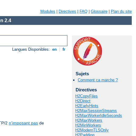
Modules
|
Directives
|
FAQ
|
Glossaire
|
Plan du site
n 2.4
Langues Disponibles:
en
|
fr
Sujets
Comment ça marche ?
Directives
H2CopyFiles
H2Direct
H2EarlyHints
H2MaxSessionStreams
H2MaxWorkerIdleSeconds
H2MaxWorkers
TP/2
n'imposant pas
de
H2MinWorkers
H2ModernTLSOnly
H2Padding