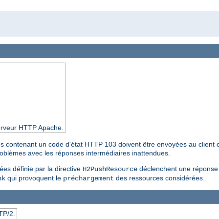
 serveur HTTP Apache.
res contenant un code d'état HTTP 103 doivent être envoyées au client 
problèmes avec les réponses intermédiaires inattendues.
es définie par la directive
déclenchent une réponse i
H2PushResource
qui provoquent le
des ressources considérées.
nk
préchargement
TP/2.