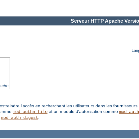
Serveur HTTP Apache Versio
Lan
pache
treindre l'accès en recherchant les utilisateurs dans les fournisseurs d'
 comme
et un module d'autorisation comme
mod_authn_file
mod_auth
e
.
mod_auth_digest