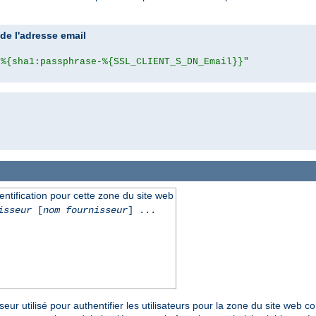
e l'adresse email
"%{sha1:passphrase-%{SSL_CLIENT_S_DN_Email}}"
hentification pour cette zone du site web
isseur
[
nom fournisseur
] ...
seur utilisé pour authentifier les utilisateurs pour la zone du site web 