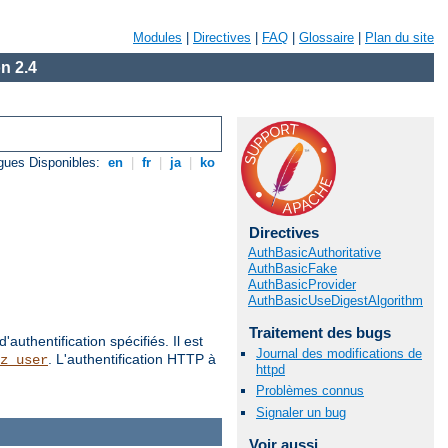
Modules
|
Directives
|
FAQ
|
Glossaire
|
Plan du site
n 2.4
gues Disponibles:
en
|
fr
|
ja
|
ko
Directives
AuthBasicAuthoritative
AuthBasicFake
AuthBasicProvider
AuthBasicUseDigestAlgorithm
Traitement des bugs
authentification spécifiés. Il est
Journal des modifications de
. L'authentification HTTP à
z_user
httpd
Problèmes connus
Signaler un bug
Voir aussi