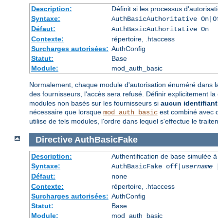
Description:
Définit si les processus d'autorisa
Syntaxe:
AuthBasicAuthoritative On|O
Défaut:
AuthBasicAuthoritative On
Contexte:
répertoire, .htaccess
Surcharges autorisées:
AuthConfig
Statut:
Base
Module:
mod_auth_basic
Normalement, chaque module d'autorisation énuméré dans la
des fournisseurs, l'accès sera refusé. Définir explicitement la
modules non basés sur les fournisseurs si
aucun identifiant 
nécessaire que lorsque
est combiné avec de
mod_auth_basic
utilise de tels modules, l'ordre dans lequel s'effectue le trai
Directive
AuthBasicFake
Description:
Authentification de base simulée à 
Syntaxe:
AuthBasicFake off|
username
Défaut:
none
Contexte:
répertoire, .htaccess
Surcharges autorisées:
AuthConfig
Statut:
Base
Module:
mod_auth_basic