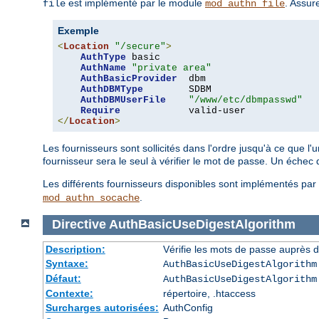
est implémenté par le module
. Assur
file
mod_authn_file
Exemple
<
Location
"/secure"
>
AuthType
 basic

AuthName
"private area"
AuthBasicProvider
  dbm

AuthDBMType
        SDBM

AuthDBMUserFile
"/www/etc/dbmpasswd"
Require
</
Location
>
Les fournisseurs sont sollicités dans l'ordre jusqu'à ce que l
fournisseur sera le seul à vérifier le mot de passe. Un échec
Les différents fournisseurs disponibles sont implémentés pa
.
mod_authn_socache
Directive
AuthBasicUseDigestAlgorithm
Description:
Vérifie les mots de passe auprès de
Syntaxe:
AuthBasicUseDigestAlgorithm
Défaut:
AuthBasicUseDigestAlgorithm
Contexte:
répertoire, .htaccess
Surcharges autorisées:
AuthConfig