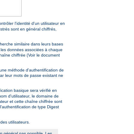
trôler l'identité d'un utilisateur en
trés sont en général chiffrés,
herche similaire dans leurs bases
e, les données associées à chaque
haîne chiffrée (Voir le document
'une méthode d'authentification de
car leur mots de passe existant ne
fication basique sera vérifié en
nom d'utilisateur, le domaine de
teur et cette chaîne chiffrée sont
 l'authentification de type Digest
des utilisateurs.
en général pas possible. Les