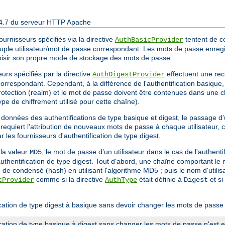
 2.4.7 du serveur HTTP Apache
ournisseurs spécifiés via la directive
tentent de con
AuthBasicProvider
ple utilisateur/mot de passe correspondant. Les mots de passe enregis
hoisir son propre mode de stockage des mots de passe.
eurs spécifiés par la directive
effectuent une rec
AuthDigestProvider
orrespondant. Cependant, à la différence de l'authentification basiqu
 protection (realm) et le mot de passe doivent être contenues dans une c
pe de chiffrement utilisé pour cette chaîne).
données des authentifications de type basique et digest, le passage d
requiert l'attribution de nouveaux mots de passe à chaque utilisateur, 
r les fournisseurs d'authentification de type digest.
 la valeur
, le mot de passe d'un utilisateur dans le cas de l'authenti
MD5
uthentification de type digest. Tout d'abord, une chaîne comportant le 
e condensé (hash) en utilisant l'algorithme MD5 ; puis le nom d'utilisa
comme si la directive
était définie à
et si
cProvider
AuthType
Digest
ication de type digest à basique sans devoir changer les mots de passe 
cation de type basique à digest sans changer les mots de passe n'est 