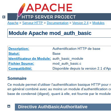
Apache
>
Serveur HTTP
>
Documentation
>
Version 2.4
>
Modules
Module Apache mod_auth_basic
Description:
Authentification HTTP de base
Statut:
Base
Identificateur de Module:
auth_basic_module
Fichier Source:
mod_auth_basic.c
Compatibilité:
Disponible depuis la version 2.1 d'A
Sommaire
Ce module permet d'utiliser l'authentification basique HTTP pour res
en général combiné avec au moins un module d'authentification
base de condensé (digest), quant à elle, est fournie par le modul
Directive
AuthBasicAuthoritative