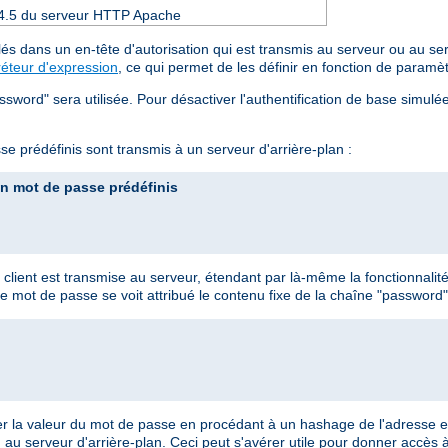
 2.4.5 du serveur HTTP Apache
és dans un en-tête d'autorisation qui est transmis au serveur ou au se
réteur d'expression
, ce qui permet de les définir en fonction de paramè
assword" sera utilisée. Pour désactiver l'authentification de base simul
se prédéfinis sont transmis à un serveur d'arrière-plan :
un mot de passe prédéfinis
at client est transmise au serveur, étendant par là-même la fonctionnalit
 mot de passe se voit attribué le contenu fixe de la chaîne "password"
er la valeur du mot de passe en procédant à un hashage de l'adresse em
nu au serveur d'arrière-plan. Ceci peut s'avérer utile pour donner accès