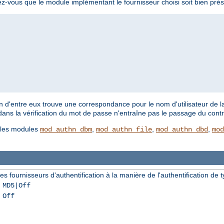
ez-vous que le module implémentant le fournisseur choisi soit bien prés
'un d'entre eux trouve une correspondance pour le nom d'utilisateur de la
 dans la vérification du mot de passe n'entraîne pas le passage du contr
r les modules
,
,
,
mod_authn_dbm
mod_authn_file
mod_authn_dbd
mod
s fournisseurs d'authentification à la manière de l'authentification de t
 MD5|Off
 Off