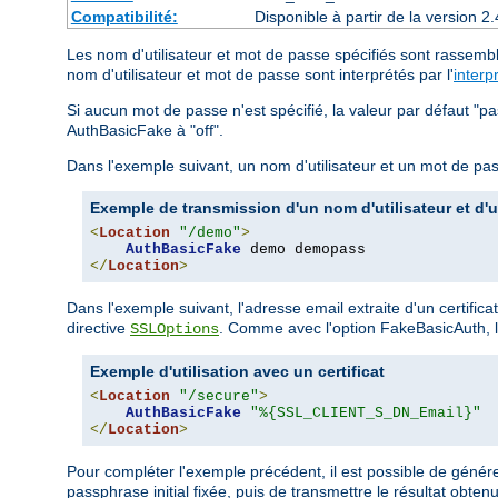
Compatibilité:
Disponible à partir de la version
Les nom d'utilisateur et mot de passe spécifiés sont rassembl
nom d'utilisateur et mot de passe sont interprétés par l'
interp
Si aucun mot de passe n'est spécifié, la valeur par défaut "p
AuthBasicFake à "off".
Dans l'exemple suivant, un nom d'utilisateur et un mot de pas
Exemple de transmission d'un nom d'utilisateur et d'
<
Location
"/demo"
>
AuthBasicFake
</
Location
>
Dans l'exemple suivant, l'adresse email extraite d'un certific
directive
. Comme avec l'option FakeBasicAuth, le
SSLOptions
Exemple d'utilisation avec un certificat
<
Location
"/secure"
>
AuthBasicFake
"%{SSL_CLIENT_S_DN_Email}"
</
Location
>
Pour compléter l'exemple précédent, il est possible de génér
passphrase initial fixée, puis de transmettre le résultat obte