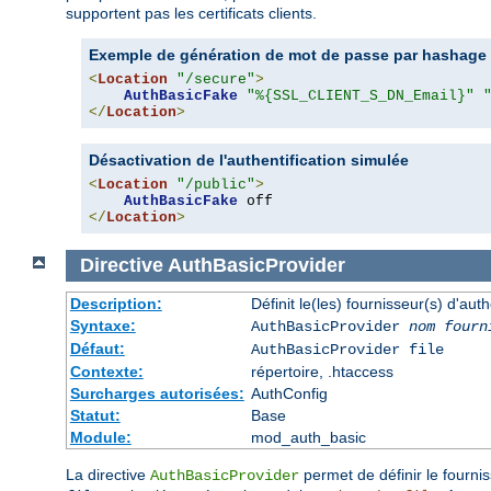
supportent pas les certificats clients.
Exemple de génération de mot de passe par hashage d
<
Location
"/secure"
>
AuthBasicFake
"%{SSL_CLIENT_S_DN_Email}"
</
Location
>
Désactivation de l'authentification simulée
<
Location
"/public"
>
AuthBasicFake
</
Location
>
Directive
AuthBasicProvider
Description:
Définit le(les) fournisseur(s) d'aut
Syntaxe:
AuthBasicProvider
nom fourn
Défaut:
AuthBasicProvider file
Contexte:
répertoire, .htaccess
Surcharges autorisées:
AuthConfig
Statut:
Base
Module:
mod_auth_basic
La directive
permet de définir le fournis
AuthBasicProvider