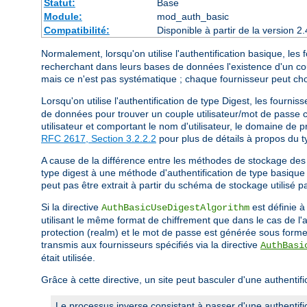
Statut:
Base
Module:
mod_auth_basic
Compatibilité:
Disponible à partir de la version
Normalement, lorsqu'on utilise l'authentification basique, les f
recherchant dans leurs bases de données l'existence d'un cou
mais ce n'est pas systématique ; chaque fournisseur peut c
Lorsqu'on utilise l'authentification de type Digest, les fourniss
de données pour trouver un couple utilisateur/mot de passe c
utilisateur et comportant le nom d'utilisateur, le domaine de
RFC 2617, Section 3.2.2.2
pour plus de détails à propos du ty
A cause de la différence entre les méthodes de stockage des 
type digest à une méthode d'authentification de type basique 
peut pas être extrait à partir du schéma de stockage utilisé pa
Si la directive
est définie à
AuthBasicUseDigestAlgorithm
utilisant le même format de chiffrement que dans le cas de l'a
protection (realm) et le mot de passe est générée sous forme d
transmis aux fournisseurs spécifiés via la directive
AuthBasi
était utilisée.
Grâce à cette directive, un site peut basculer d'une authentif
Le processus inverse consistant à passer d'une authentifi