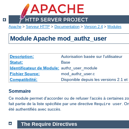
Apache
>
Serveur HTTP
>
Documentation
>
Version 2.4
>
Modules
Module Apache mod_authz_user
Description:
Autorisation basée sur l'utilisateur
Statut:
Base
Identificateur de Module:
authz_user_module
Fichier Source:
mod_authz_user.c
Compatibilité:
Disponible depuis les versions 2.1 e
Sommaire
Ce module permet d'accorder ou de refuser l'accès à certaines zon
fait partie de la liste spécifiée par une directive
. On
Require user
été authentifiés avec succès.
The Require Directives