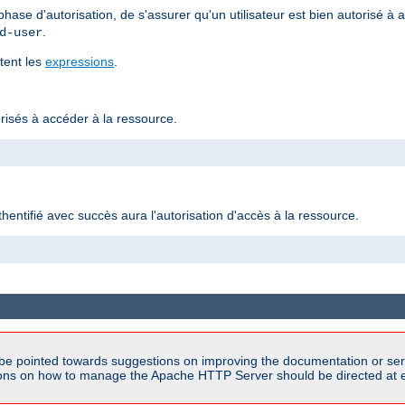
ase d'autorisation, de s'assurer qu'un utilisateur est bien autorisé à
.
d-user
rtent les
expressions
.
torisés à accéder à la ressource.
authentifié avec succès aura l'autorisation d'accès à la ressource.
be pointed towards suggestions on improving the documentation or ser
tions on how to manage the Apache HTTP Server should be directed at e