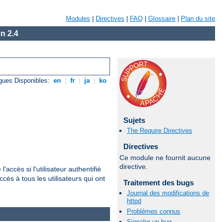
Modules
|
Directives
|
FAQ
|
Glossaire
|
Plan du site
n 2.4
gues Disponibles:
en
|
fr
|
ja
|
ko
Sujets
The Require Directives
Directives
Ce module ne fournit aucune
directive.
'accès si l'utilisateur authentifié
cès à tous les utilisateurs qui ont
Traitement des bugs
Journal des modifications de
httpd
Problèmes connus
Signaler un bug