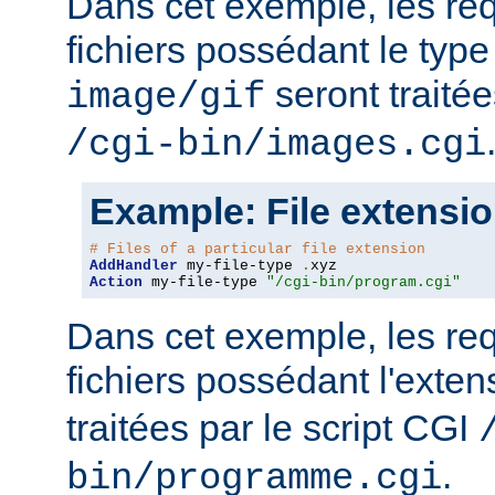
Dans cet exemple, les re
fichiers possédant le ty
seront traitée
image/gif
/cgi-bin/images.cgi
Example: File extensi
# Files of a particular file extension
AddHandler
 my-file-type 
.
Action
 my-file-type 
"/cgi-bin/program.cgi"
Dans cet exemple, les re
fichiers possédant l'exte
traitées par le script CGI
.
bin/programme.cgi