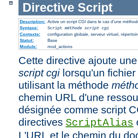
Directive
Script
Description:
Active un script CGI dans le cas d'une méthode
Syntaxe:
Script
méthode
script cgi
Contexte:
configuration globale, serveur virtuel, répertoir
Statut:
Base
Module:
mod_actions
Cette directive ajoute une
script cgi
lorsqu'un fichie
utilisant la méthode
méth
chemin URL d'une ressour
désignée comme script CGI
directives
ScriptAlias
L'URL et le chemin du d