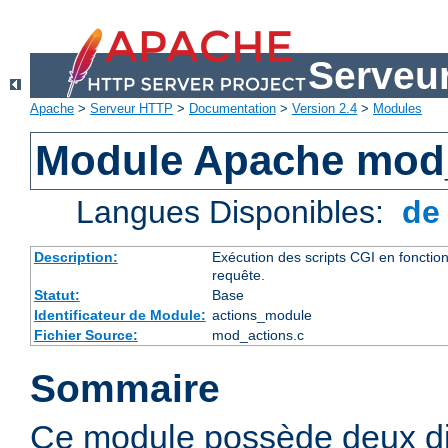
Serveu
Apache
>
Serveur HTTP
>
Documentation
>
Version 2.4
>
Modules
Module Apache mod
Langues Disponibles:
d
Description:
Exécution des scripts CGI en foncti
requête.
Statut:
Base
Identificateur de Module:
actions_module
Fichier Source:
mod_actions.c
Sommaire
Ce module possède deux di