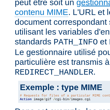
peut être soit un
gestionn
contenu MIME
. L'URL et 
document correspondant 
utilisant les variables d
standards
et
PATH_INFO
Le gestionnaire utilisé po
particulière est transmis à
.
REDIRECT_HANDLER
Exemple : type MIME
# Requests for files of a particular MIME con
Action
 image
/
gif 
/
cgi-bin
/
images
.
cgi