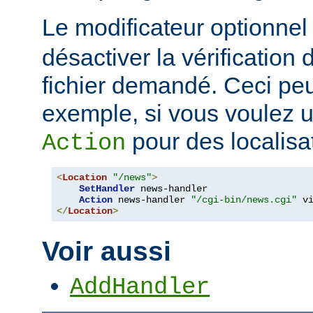
Le modificateur optionne
désactiver la vérification 
fichier demandé. Ceci peut
exemple, si vous voulez uti
pour des localisat
Action
<
Location
"/news"
>
SetHandler
 news-handler

Action
 news-handler 
"/cgi-bin/news.cgi"
</
Location
>
Voir aussi
AddHandler