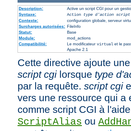
Description:
Active un script CGI pour un gesti
Syntaxe:
Action
type d'action
script
Contexte:
configuration globale, serveur virtu
Surcharges autorisées:
FileInfo
Statut:
Base
Module:
mod_actions
Compatibilité:
Le modificateur
et le pas
virtual
Apache 2.1
Cette directive ajoute une
script cgi
lorsque
type d'a
par la requête.
script cgi
e
vers une ressource qui a
comme script CGI à l'aide
ou
ScriptAlias
AddHa