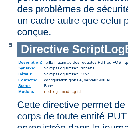
des problèmes de sécurité 
un cadre autre que celui p
conçue.
Directive
ScriptLog
Description:
Taille maximale des requêtes PUT ou POST qui 
Syntaxe:
ScriptLogBuffer
octets
Défaut:
ScriptLogBuffer 1024
Contexte:
configuration globale, serveur virtuel
Statut:
Base
Module:
,
mod_cgi
mod_cgid
Cette directive permet de l
corps de toute entité PU
enregistrée dans le journa