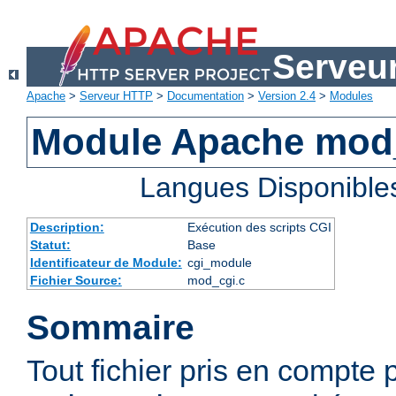
Serveu
Apache
>
Serveur HTTP
>
Documentation
>
Version 2.4
>
Modules
Module Apache mod
Langues Disponible
Description:
Exécution des scripts CGI
Statut:
Base
Identificateur de Module:
cgi_module
Fichier Source:
mod_cgi.c
Sommaire
Tout fichier pris en compte 