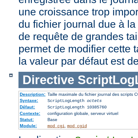
une croissance trop impor
du fichier journal due à l
de requête de grandes tail
permet de modifier cette t
la valeur par défaut est d
Directive
ScriptLog
Description:
Taille maximale du fichier journal des scripts 
Syntaxe:
ScriptLogLength
octets
Défaut:
ScriptLogLength 10385760
Contexte:
configuration globale, serveur virtuel
Statut:
Base
Module:
,
mod_cgi
mod_cgid