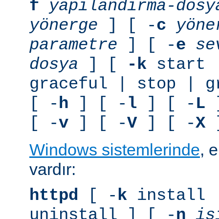
f
yapılandırma-dosy
yönerge
] [ -
c
yöne
parametre
] [ -
e
se
dosya
] [
-k
start 
graceful | stop | g
[ -
h
] [ -
l
] [ -
L
]
[ -
v
] [ -
V
] [ -
X
]
Windows sistemlerinde
, 
vardır:
httpd
[ -
k
install 
uninstall ] [ -
n
is