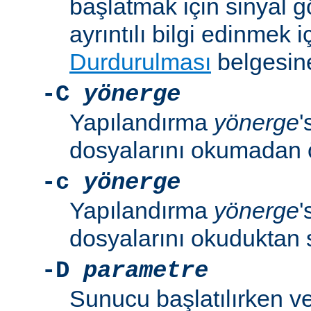
başlatmak için sinyal 
ayrıntılı bilgi edinmek i
Durdurulması
belgesine
-C
yönerge
Yapılandırma
yönerge
'
dosyalarını okumadan 
-c
yönerge
Yapılandırma
yönerge
'
dosyalarını okuduktan 
-D
parametre
Sunucu başlatılırken v