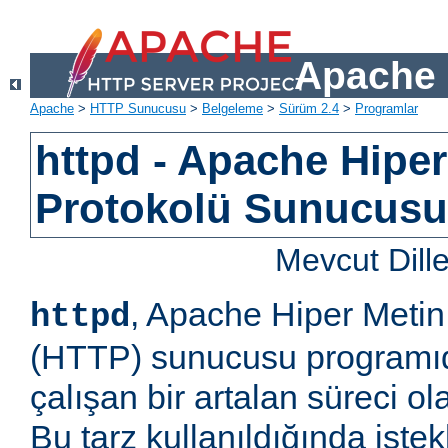
Apache 
Apache
>
HTTP Sunucusu
>
Belgeleme
>
Sürüm 2.4
>
Programlar
httpd - Apache Hiper
Protokolü Sunucus
Mevcut Dill
, Apache Hiper Metin
httpd
(HTTP) sunucusu programıd
çalışan bir artalan süreci ol
Bu tarz kullanıldığında iste