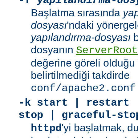
-f
yapılandırma-dos
Başlatma sırasında
yap
dosyası
'ndaki yönergele
yapılandırma-dosyası
b
dosyanın
ServerRoot
değerine göreli olduğu 
belirtilmediği takdirde
conf/apache2.conf
-k
start | restart 
stop | graceful-sto
'yi başlatmak, 
httpd