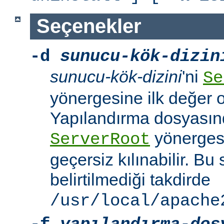
Seçenekler
-d
sunucu-kök-dizin
sunucu-kök-dizini
'ni
Se
yönergesine ilk değer o
Yapılandırma dosyasınd
yönerges
ServerRoot
geçersiz kılınabilir. B
belirtilmediği takdirde
/usr/local/apache