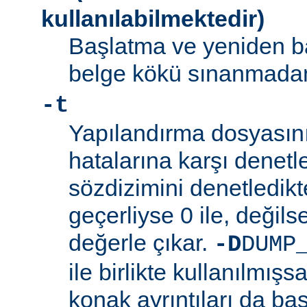
kullanılabilmektedir)
Başlatma ve yeniden b
belge kökü sınanmadan 
-t
Yapılandırma dosyasını
hatalarına karşı denetl
sözdizimini denetledik
geçerliyse 0 ile, değilse
değerle çıkar.
-D
DUMP
ile birlikte kullanılmış
konak ayrıntıları da bas