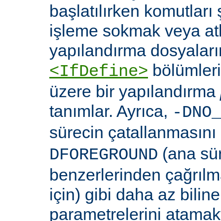
başlatılırken komutları 
işleme sokmak veya at
yapılandırma dosyaları
bölümleri
<IfDefine>
üzere bir yapılandırma
tanımlar. Ayrıca,
-DNO
sürecin çatallanmasını
(ana sü
DFOREGROUND
benzerlerinden çağrıl
için) gibi daha az bili
parametrelerini atamakta