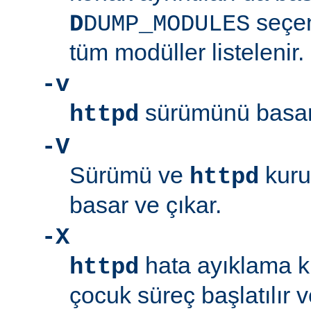
seçen
D
DUMP_MODULES
tüm modüller listelenir.
-v
sürümünü basar 
httpd
-V
Sürümü ve
kuru
httpd
basar ve çıkar.
-X
hata ayıklama ki
httpd
çocuk süreç başlatılır