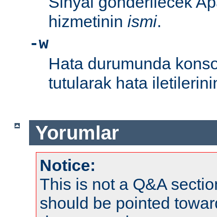
Sinyal gönderilecek Ap
hizmetinin
ismi
.
-w
Hata durumunda konsol
tutularak hata iletileri
Yorumlar
Notice:
This is not a Q&A sect
should be pointed towar