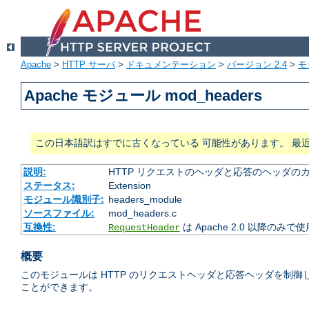
Apache
>
HTTP サーバ
>
ドキュメンテーション
>
バージョン 2.4
>
モ
Apache モジュール mod_headers
この日本語訳はすでに古くなっている 可能性があります。 最
説明:
HTTP リクエストのヘッダと応答のヘッダの
ステータス:
Extension
モジュール識別子:
headers_module
ソースファイル:
mod_headers.c
互換性:
は Apache 2.0 以降のみで
RequestHeader
概要
このモジュールは HTTP のリクエストヘッダと応答ヘッダを制
ことができます。