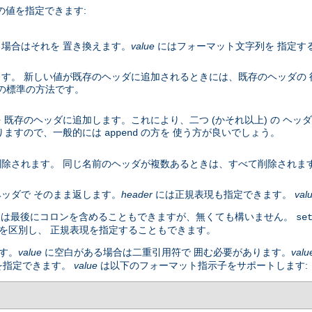
の値を指定できます:
場合はそれを 置き換えます。
value
にはフォーマット文字列を 指定す
す。 新しい値が既存のヘッダに追加されるときには、既存のヘッダの
 の標準の方法です。
既存のヘッダに追加します。これにより、二つ (かそれ以上) の ヘッ
りますので、一般的には
の方を 使う方が良いでしょう。
append
除されます。 同じ名前のヘッダが複数あるときは、すべて削除されま
ッダで そのまま返します。
header
には正規表現も指定できます。
val
名には最後にコロンを含めることもできますが、無くても構いません。
se
を区別し、 正規表現を指定することもできます。
す。
value
に空白がある場合は二重引用符で 囲む必要があります。
valu
を指定できます。
value
は以下のフォーマット指示子をサポートします: