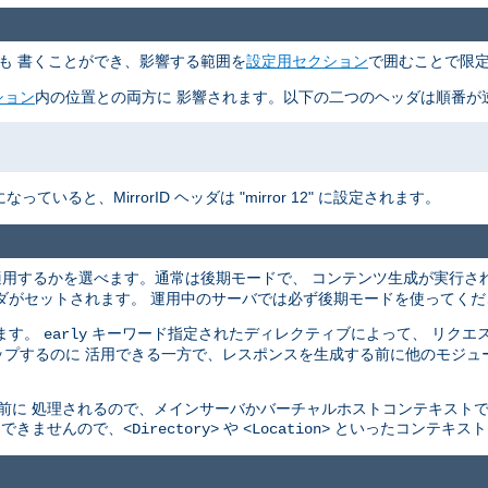
も 書くことができ、影響する範囲を
設定用セクション
で囲むことで限定
ション
内の位置との両方に 影響されます。以下の二つのヘッダは順番が逆
いると、MirrorID ヘッダは "mirror 12" に設定されます。
適用するかを選べます。通常は後期モードで、 コンテンツ生成が実行さ
ダがセットされます。 運用中のサーバでは必ず後期モードを使ってくだ
ます。
キーワード指定されたディレクティブによって、 リクエス
early
プするのに 活用できる一方で、レスポンスを生成する前に他のモジュ
れる前に 処理されるので、メインサーバかバーチャルホストコンテキスト
とはできませんので、
や
といったコンテキスト
<Directory>
<Location>