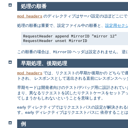
処理の順番
のディレクティブはサーバ設定のほぼどこにで
mod_headers
処理の順番は重要で、設定ファイル中の順番と、
設定用セク
RequestHeader append MirrorID "mirror 12"
RequestHeader unset MirrorID
この順番の場合は、
ヘッダは設定されません。 逆になって
MirrorID
早期処理、後期処理
では、リクエストの早期か後期かの どちらで
mod_headers
トされ、 レスポンスとして送出される直前にレスポンスヘッ
早期モードは開発者向けのテスト/デバッグ用に設計されてい
まり、異なるリクエストを試したりテストケースをセットアッ
てしまうかもしれないということを意味します。
early ディレクティブではリクエストパスの設定が解決さ
す。early ディレクティブはリクエストパスに 依存するこ
例