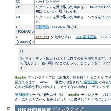
パーセント記号
%%
リクエストを受け取った時刻を、 Universal Coo
%t
初には
が付加されます。
t=
リクエストを受け取った時刻と、ヘッダを送り出
%D
す。
環境変数
の値です。
%
FOOBAR
{FOOBAR}e
が有効な場合、
SSL 環境変数
%
mod_ssl
FOOBAR
{FOOBAR}s
注
フォーマット指定子は 2.1 以降でのみ利用できます。
%s
て使えます。 他の理由などがあって、どうしても
SSLOpt
す。
ディレクティブには追加の引数を持たせることが で
Header
指定できます。
引数で指定された
環境変数
が存在す
env=...
された動作が行なわれます。そうでない場合は、 ディレクテ
早期処理
モードの場合以外では、
ディレクティブは応
Header
き、ほとんどのヘッダを設定したり上書きしたりすることが 
RequestHeader
ディレクティブ