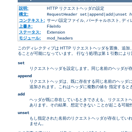
説明:
HTTP リクエストヘッダの設定
構文:
RequestHeader set|append|add|unset
h
コンテキスト:
サーバ設定ファイル, バーチャルホスト, ディレクトリ
上書き:
FileInfo
ステータス:
Extension
モジュール:
mod_headers
このディレクティブは HTTP リクエストヘッダを置換、追
ることが可能になっています。 行なう処理は第 1 引数によ
set
リクエストヘッダを設定します。同じ名前のヘッダが存
append
リクエストヘッダは、既に存在する同じ名前のヘッダに
追加されます。これはヘッダに複数の値を 指定するときの
add
ヘッダが既に存在しているときでさえも、リクエストヘッ
あります。その結果、想定できない ことが起こる可能
unset
もし指定された名前のリクエストヘッダが存在していれ
ません。