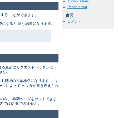
Known issues
Report a bug
する ことができます。
参照
コメント
になると 違う結果になります:
れる直前にリクエストヘッダがセッ
さい。
ト処理の開始地点になります。 つ
ールによって ヘッダが書き換えられ
でのみ、 早期ヘッダをセットできま
内では使用 できません。