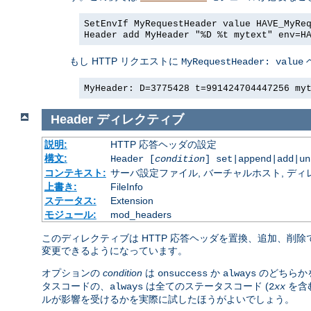
SetEnvIf MyRequestHeader value HAVE_MyRe
Header add MyHeader "%D %t mytext" env=H
もし HTTP リクエストに
MyRequestHeader: value
MyHeader: D=3775428 t=991424704447256 my
Header
ディレクティブ
説明:
HTTP 応答ヘッダの設定
構文:
Header [
condition
] set|append|add|u
コンテキスト:
サーバ設定ファイル, バーチャルホスト, ディレクトリ
上書き:
FileInfo
ステータス:
Extension
モジュール:
mod_headers
このディレクティブは HTTP 応答ヘッダを置換、追加、削
変更できるようになっています。
オプションの
condition
は
か
のどちらか
onsuccess
always
タスコードの、
は全てのステータスコード (
を含
always
2
xx
ルが影響を受けるかを実際に試したほうがよいでしょう。