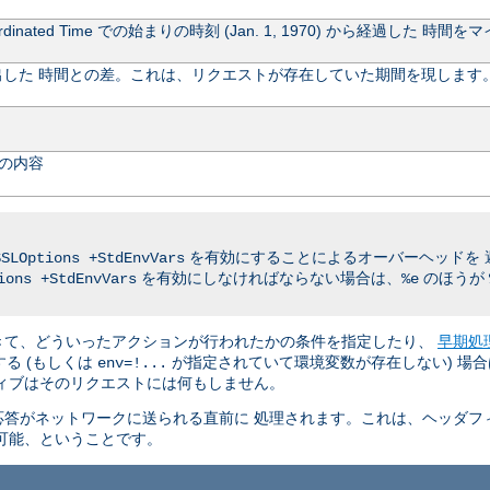
rdinated Time での始まりの時刻 (Jan. 1, 1970) から経過し
した 時間との差。これは、リクエストが存在していた期間を現します
の内容
を有効にすることによるオーバーヘッドを 
SSLOptions +StdEnvVars
を有効にしなければならない場合は、
のほうが
ions +StdEnvVars
%e
きて、どういったアクションが行われたかの条件を指定したり、
早期処
る (もしくは
が指定されていて環境変数が存在しない) 場合
env=!...
ィブはそのリクエストには何もしません。
答がネットワークに送られる直前に 処理されます。これは、ヘッダフ
可能、ということです。