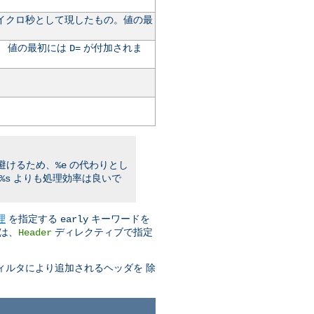
た 時間をマイクロ秒として現したもの。値の最
。 値の最初には
が付加されま
D=
避けるため、
の代わりとし
%e
よりも処理効率は良いで
%s
理
を指定する
キーワードを
early
は、
ディレクティブで指定
Header
ィルタにより追加されるヘッダを 除