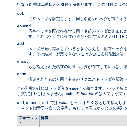
行なう処理は二番目のの引数で決まります。 この引数には次
set
応答ヘッダを設定します。同じ名前のヘッダが存在する
append
応答ヘッダを既に存在する同じ名前のヘッダに追加しま
す。これはヘッダに複数の値を 指定するときの HTTP
add
ヘッダが既に存在しているときでさえも、応答ヘッダを 
す。その結果、想定できない ことが起こる可能性があ
unset
もし指定された名前の応答ヘッダが存在していれば、削
echo
指定されたものと同じ名前のリクエストヘッダを応答ヘ
この引数の後にはヘッダ名 (
header
) が続きます。 ヘッダ
小文字は 区別されません。echo の
header
名は大文字小文字
,
,
では
value
を三つ目の 引数として指定しま
add
append
set
ーマット指示子を含む文字列、もしくは両方からなる文字列
フォーマッ
解説
ト