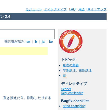
モジュール
|
ディレクティブ
|
FAQ
|
用語
|
サイトマップ
 2.4
翻訳済み言語:
en
|
fr
|
ja
|
ko
トピック
処理の順番
早期処理、後期処理
例
ディレクティブ
Header
RequestHeader
、 置き換えたり、削除したりする
Bugfix checklist
httpd changelog