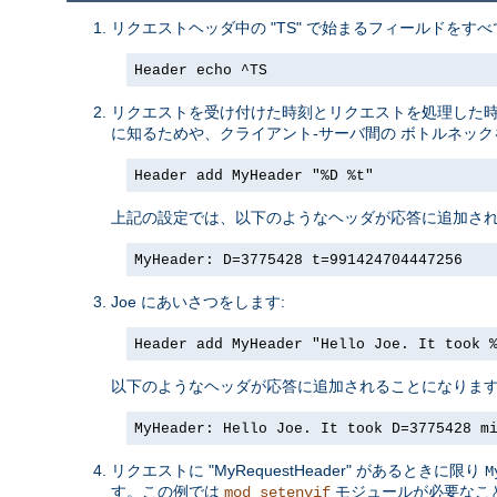
リクエストヘッダ中の "TS" で始まるフィールドをすべ
Header echo ^TS
リクエストを受け付けた時刻とリクエストを処理した
に知るためや、クライアント-サーバ間の ボトルネッ
Header add MyHeader "%D %t"
上記の設定では、以下のようなヘッダが応答に追加され
MyHeader: D=3775428 t=991424704447256
Joe にあいさつをします:
Header add MyHeader "Hello Joe. It took 
以下のようなヘッダが応答に追加されることになりま
MyHeader: Hello Joe. It took D=3775428 m
リクエストに "MyRequestHeader" があるときに限り
M
す。この例では
モジュールが必要なこ
mod_setenvif