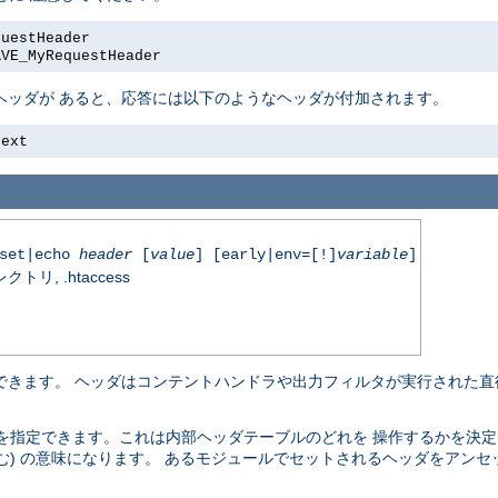
questHeader
AVE_MyRequestHeader
ヘッダが あると、応答には以下のようなヘッダが付加されます。
text
nset|echo
header
[
value
] [early|env=[!]
variable
]
, .htaccess
除できます。 ヘッダはコンテントハンドラや出力フィルタが実行された直
を指定できます。これは内部ヘッダテーブルのどれを 操作するかを決定
む) の意味になります。 あるモジュールでセットされるヘッダをアンセ