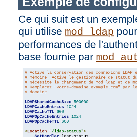
Exemple de configu
Ce qui suit est un exempl
qui utilise
pour
mod_ldap
performances de l'authent
base fournie par
mod_au
# Active la conservation des connexions LDAP 
# mémoire. Active le gestionnaire de statut d
# Nécessite le chargement de mod_ldap et de m
# Remplacez "votre-domaine.example.com" par l
# domaine.
LDAPSharedCacheSize
500000
LDAPCacheEntries
1024
LDAPCacheTTL
600
LDAPOpCacheEntries
1024
LDAPOpCacheTTL
600
<
Location
"/ldap-status"
>
SetHandler
 ldap-status
