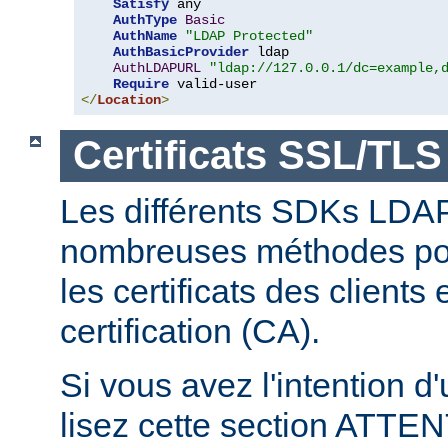
Satisfy
 any

AuthType
Basic
AuthName
"LDAP Protected"
AuthBasicProvider
 ldap

AuthLDAPURL
"ldap://127.0.0.1/dc=example,
Require
</
Location
>
Certificats SSL/TLS
Les différents SDKs LDA
nombreuses méthodes pour
les certificats des clients
certification (CA).
Si vous avez l'intention d
lisez cette section ATT