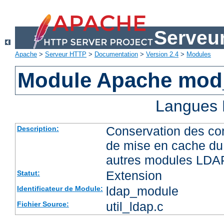
Serveu
Apache
>
Serveur HTTP
>
Documentation
>
Version 2.4
>
Modules
Module Apache mod
Langues 
Conservation des co
Description:
de mise en cache du 
autres modules LDA
Extension
Statut:
ldap_module
Identificateur de Module:
util_ldap.c
Fichier Source: