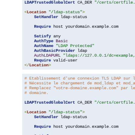
LDAPTrustedGlobalCert
 CA_DER 
"/certs/certfile
<
Location
"/ldap-status"
>
SetHandler
 ldap-status

Require
 host yourdomain
.
example
.
com

Satisfy
 any

AuthType
Basic
AuthName
"LDAP Protected"
AuthBasicProvider
 ldap

AuthLDAPURL
"ldaps://127.0.0.1/dc=example
Require
</
Location
>
# Etablissement d'une connexion TLS LDAP sur 
# Nécessite le chargement de mod_ldap et mod_
# Remplacez "votre-domaine.example.com" par l
# domaine.
LDAPTrustedGlobalCert
 CA_DER 
"/certs/certfile
<
Location
"/ldap-status"
>
SetHandler
 ldap-status

Require
 host yourdomain
.
example
.
com
