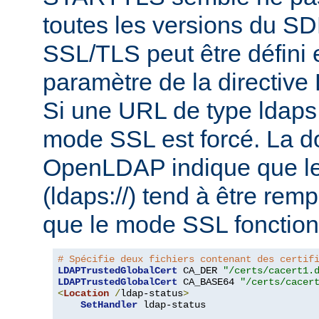
toutes les versions du S
SSL/TLS peut être défini e
paramètre de la directi
Si une URL de type ldaps:/
mode SSL est forcé. La 
OpenLDAP indique que le
(ldaps://) tend à être rem
que le mode SSL fonction
# Spécifie deux fichiers contenant des certif
LDAPTrustedGlobalCert
 CA_DER 
"/certs/cacert1.
LDAPTrustedGlobalCert
 CA_BASE64 
"/certs/cacer
<
Location
/
ldap-status
>
SetHandler
 ldap-status
