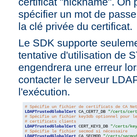
certificat "nickname". On
spécifier un mot de passe
la clé privée du certificat.
Le SDK supporte seuleme
tentative d'utilisation d
engendrera une erreur lor
contacter le serveur LDA
l'exécution.
# Spécifie un fichier de certificats de CA Ne
LDAPTrustedGlobalCert
 CA_CERT7_DB 
"/certs/cer
# Spécifie un fichier key3db optionnel pour l
# certificats clients
LDAPTrustedGlobalCert
 CERT_KEY3_DB 
"/certs/ke
# Spécifie le fichier secmod si nécessaire
LDAPTrustedGlobalCert
 CA_SECMOD 
"/certs/secmo