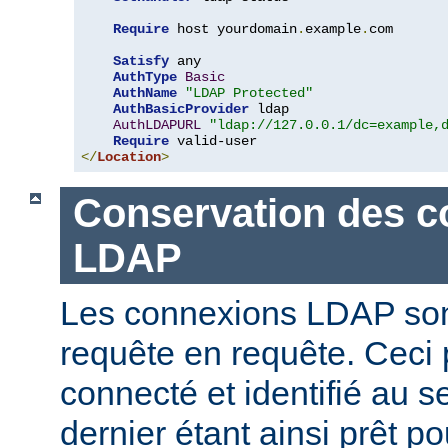
Require
 host yourdomain
.
example
.
com

Satisfy
 any

AuthType
Basic
AuthName
"LDAP Protected"
AuthBasicProvider
 ldap

AuthLDAPURL
"ldap://127.0.0.1/dc=example,
Require
</
Location
>
Conservation des c
LDAP
Les connexions LDAP son
requête en requête. Ceci 
connecté et identifié au 
dernier étant ainsi prêt p