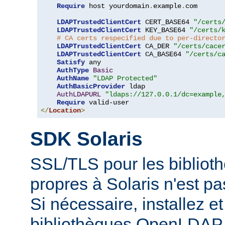
Require
 host yourdomain
.
example
.
com

LDAPTrustedClientCert
 CERT_BASE64 
"/certs
LDAPTrustedClientCert
 KEY_BASE64 
"/certs/
# CA certs respecified due to per-directo
LDAPTrustedClientCert
 CA_DER 
"/certs/cace
LDAPTrustedClientCert
 CA_BASE64 
"/certs/c
Satisfy
 any

AuthType
Basic
AuthName
"LDAP Protected"
AuthBasicProvider
 ldap

AuthLDAPURL
"ldaps://127.0.0.1/dc=example
Require
</
Location
>
SDK Solaris
SSL/TLS pour les biblio
propres à Solaris n'est p
Si nécessaire, installez et 
bibliothèques OpenLDAP