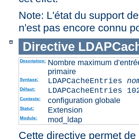
Note: L'état du support des
n'est pas encore connu p
Directive
LDAPCach
Nombre maximum d'entré
Description:
primaire
LDAPCacheEntries
no
Syntaxe:
LDAPCacheEntries 10
Défaut:
configuration globale
Contexte:
Extension
Statut:
mod_ldap
Module:
Cette directive permet de s