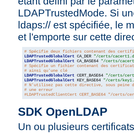
étant défini par le paramèt
LDAPTrustedMode. Si un
ldaps:// est spécifiée, le
et l'emporte sur cette dire
# Spécifie deux fichiers contenant des certif
LDAPTrustedGlobalCert
 CA_DER 
"/certs/cacert1.
LDAPTrustedGlobalCert
 CA_BASE64 
"/certs/cacer
# Spécifie un fichier contenant des certifica
# ainsi qu'une clé
LDAPTrustedGlobalCert
 CERT_BASE64 
"/certs/cer
LDAPTrustedGlobalCert
 KEY_BASE64 
"/certs/key1
# N'utilisez pas cette directive, sous peine 
# une erreur
#LDAPTrustedClientCert CERT_BASE64 "/certs/ce
SDK OpenLDAP
Un ou plusieurs certificat