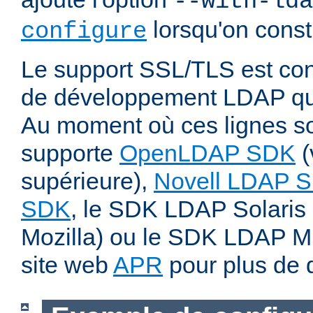
--with-lda
lorsqu'on const
configure
Le support SSL/TLS est cond
de développement LDAP qui
Au moment où ces lignes son
supporte
OpenLDAP SDK
(
supérieure),
Novell LDAP 
SDK
, le SDK LDAP Solaris 
Mozilla) ou le SDK LDAP Micr
site web
APR
pour plus de d