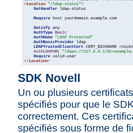
<
Location
"/ldap-status"
>
SetHandler
 ldap-status

Require
 host yourdomain
.
example
.
com

Satisfy
 any

AuthType
Basic
AuthName
"LDAP Protected"
AuthBasicProvider
 ldap

LDAPTrustedClientCert
 CERT_NICKNAME 
<
nick
AuthLDAPURL
"ldaps://127.0.0.1/dc=example
Require
</
Location
>
SDK Novell
Un ou plusieurs certificat
spécifiés pour que le SDK
correctement. Ces certific
spécifiés sous forme de fi