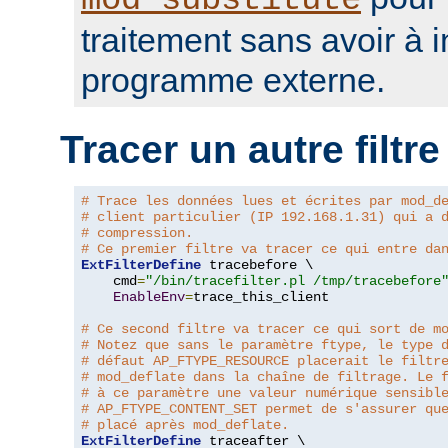
mod_substitute
traitement sans avoir à 
programme externe.
Tracer un autre filtre
# Trace les données lues et écrites par mod_d
# client particulier (IP 192.168.1.31) qui a 
# compression.
# Ce premier filtre va tracer ce qui entre da
ExtFilterDefine
 tracebefore \

    cmd
=
"/bin/tracefilter.pl /tmp/tracebefore
EnableEnv
=
trace_this_client

# Ce second filtre va tracer ce qui sort de m
# Notez que sans le paramètre ftype, le type 
# défaut AP_FTYPE_RESOURCE placerait le filtr
# mod_deflate dans la chaîne de filtrage. Le 
# à ce paramètre une valeur numérique sensibl
# AP_FTYPE_CONTENT_SET permet de s'assurer qu
# placé après mod_deflate.
ExtFilterDefine
 traceafter \
