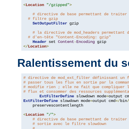
<
Location
"/gzipped"
>
# directive de base permettant de traiter
# filtre gzip
SetOutputFilter
 gzip

# la directive de mod_headers permettant 
# d'en-tête "Content-Encoding: gzip"
Header
 set 
Content
-
Encoding
</
Location
>
Ralentissement du s
# directive de mod_ext_filter définissant un 
# passer tous les flux en sortie par la comma
# modifie rien ; elle ne fait que compliquer 
# flux et consommer des ressources supplément
ExtFilterDefine
 slowdown mode
=
output c
ExtFilterDefine
 slowdown mode
=
output cmd
=/
bin
    preservescontentlength

<
Location
"/"
>
# directive de base permettant de traiter
# sortie avec le filtre slowdown
#