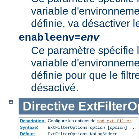
variable d'environnement
définie, va désactiver le 
enableenv=
env
Ce paramètre spécifie 
variable d'environnemen
définie pour que le filtr
désactivé.
Directive
ExtFilterO
Description:
Configure les options de
mod_ext_filter
Syntaxe:
ExtFilterOptions
option
[
option
] ...
Défaut:
ExtFilterOptions NoLogStderr