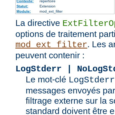
Contexte:
répertoire
Statut:
Extension
Module:
mod_ext_filter
La directive
ExtFilterO
options de traitement part
. Les 
mod_ext_filter
peuvent contenir :
LogStderr | NoLogSt
Le mot-clé
LogStderr
messages envoyés par
filtrage externe sur la s
standard doivent être e