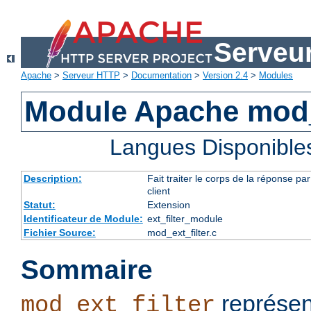
Serveu
Apache
>
Serveur HTTP
>
Documentation
>
Version 2.4
>
Modules
Module Apache mod_e
Langues Disponible
Description:
Fait traiter le corps de la réponse 
client
Statut:
Extension
Identificateur de Module:
ext_filter_module
Fichier Source:
mod_ext_filter.c
Sommaire
représen
mod_ext_filter