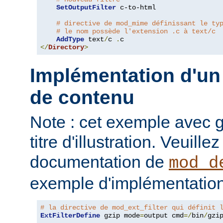
SetOutputFilter
 c-to-html

# directive de mod_mime définissant le ty
# le nom possède l'extension .c à text/c
AddType
 text
/
c 
.
</
Directory
>
Implémentation d'un 
de contenu
Note : cet exemple avec gz
titre d'illustration. Veuille
documentation de
mod_d
exemple d'implémentation
# la directive de mod_ext_filter qui définit 
ExtFilterDefine
 gzip mode
=
output cmd
=/
bin
/
gzip