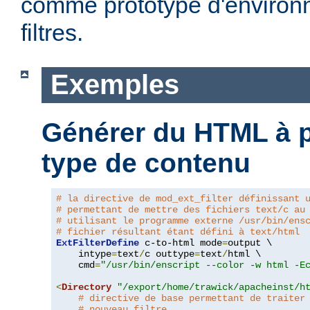
comme prototype d'environ
filtres.
Exemples
Générer du HTML à pa
type de contenu
# la directive de mod_ext_filter définissant 
# permettant de mettre des fichiers text/c au
# utilisant le programme externe /usr/bin/ens
# fichier résultant étant défini à text/html
ExtFilterDefine
 c-to-html mode
=
output \

    intype
=
text
/
c outtype
=
text
/
html \

    cmd
=
"/usr/bin/enscript --color -w html -E
<
Directory
"/export/home/trawick/apacheinst/h
# directive de base permettant de traiter
# nouveau filtre