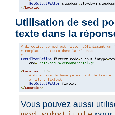
SetOutputFilter
 slowdown
;
slowdown
;
</
Location
>
Utilisation de sed p
texte dans la répons
# directive de mod_ext_filter définissant un 
# remplace du texte dans la réponse
#
ExtFilterDefine
 fixtext mode
=
output intype
=
te
    cmd
=
"/bin/sed s/verdana/arial/g"
<
Location
"/"
>
# directive de base permettant de traiter
# filtre fixtext
SetOutputFilter
</
Location
>
Vous pouvez aussi utilis
pour 