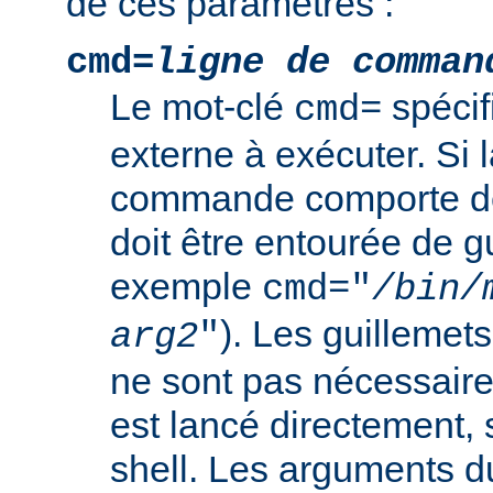
de ces paramètres :
cmd=
ligne de comman
Le mot-clé
spéci
cmd=
externe à exécuter. Si l
commande comporte de
doit être entourée de g
exemple
cmd="
/bin/
). Les guillemets
arg2
"
ne sont pas nécessair
est lancé directement, 
shell. Les arguments 