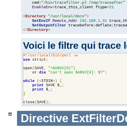
    cmd
=
"/bin/tracefilter.pl /tmp/traceafter"
 
EnableEnv
=
trace_this_client ftype
=
21
<
Directory
"/usr/local/docs"
>
SetEnvIf
Remote_Addr
192.168
.
1.31
 trace_th
SetOutputFilter
 tracebefore
;
deflate
;
</
Directory
>
Voici le filtre qui trace
#!/usr/local/bin/perl -w
use
 strict
;
open
(
SAVE
,
">$ARGV[0]"
)
    or 
die
"can't open $ARGV[0]: $?"
;
while
(<
STDIN
>)
{
print
 SAVE $_
;
print
 $_
;
}
close
(
SAVE
);
Directive
ExtFilterD