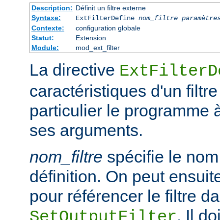
Description:
Définit un filtre externe
Syntaxe:
ExtFilterDefine
nom_filtre
paramètre
Contexte:
configuration globale
Statut:
Extension
Module:
mod_ext_filter
La directive
ExtFilterD
caractéristiques d'un filtr
particulier le programme 
ses arguments.
nom_filtre
spécifie le nom 
définition. On peut ensuit
pour référencer le filtre d
. Il d
SetOutputFilter