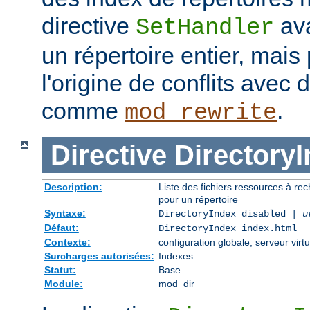
directive
ava
SetHandler
un répertoire entier, mais
l'origine de conflits avec
comme
.
mod_rewrite
Directive
Directory
Description:
Liste des fichiers ressources à re
pour un répertoire
Syntaxe:
DirectoryIndex disabled |
u
Défaut:
DirectoryIndex index.html
Contexte:
configuration globale, serveur virtu
Surcharges autorisées:
Indexes
Statut:
Base
Module:
mod_dir