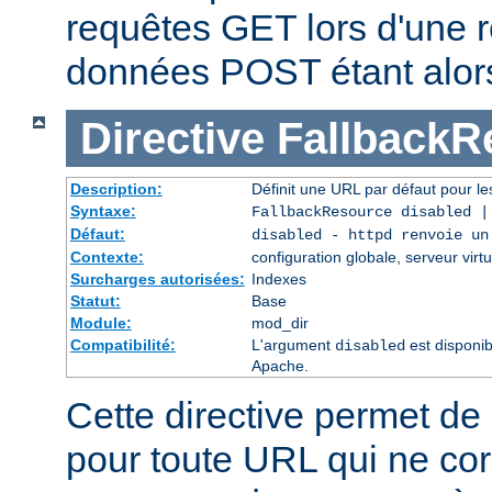
requêtes GET lors d'une re
données POST étant alor
Directive
FallbackR
Description:
Définit une URL par défaut pour les
Syntaxe:
FallbackResource disabled 
Défaut:
disabled - httpd renvoie un
Contexte:
configuration globale, serveur virtu
Surcharges autorisées:
Indexes
Statut:
Base
Module:
mod_dir
Compatibilité:
L'argument
est disponib
disabled
Apache.
Cette directive permet de 
pour toute URL qui ne co