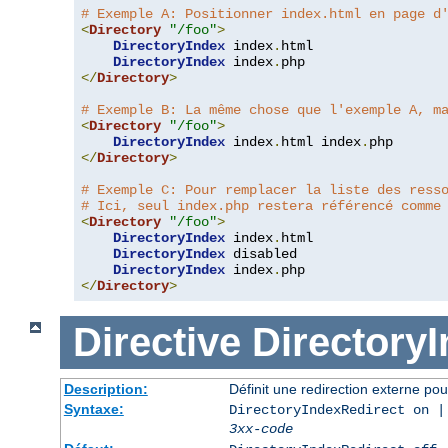
# Exemple A: Positionner index.html en page d
<
Directory
"/foo"
>
DirectoryIndex
 index
.
html

DirectoryIndex
 index
.
</
Directory
>
# Exemple B: La même chose que l'exemple A, m
<
Directory
"/foo"
>
DirectoryIndex
 index
.
html index
.
</
Directory
>
# Exemple C: Pour remplacer la liste des ress
# Ici, seul index.php restera référencé comme
<
Directory
"/foo"
>
DirectoryIndex
 index
.
html

DirectoryIndex
 disabled

DirectoryIndex
 index
.
</
Directory
>
Directive
Directory
Description:
Définit une redirection externe pou
Syntaxe:
DirectoryIndexRedirect on |
3xx-code