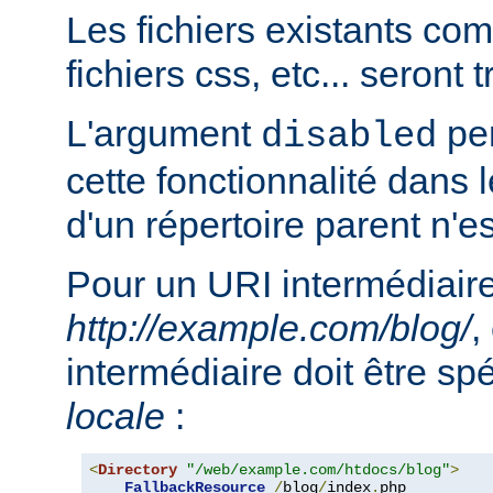
Les fichiers existants c
fichiers css, etc... seront
L'argument
per
disabled
cette fonctionnalité dans l
d'un répertoire parent n'e
Pour un URI intermédiaire
http://example.com/blog/
,
intermédiaire doit être sp
locale
:
<
Directory
"/web/example.com/htdocs/blog"
>
FallbackResource
/
blog
/
index
.