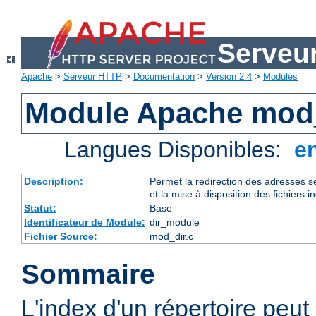
Serveu
Apache
>
Serveur HTTP
>
Documentation
>
Version 2.4
>
Modules
Module Apache mod
Langues Disponibles:
e
Description:
Permet la redirection des adresses se
et la mise à disposition des fichiers i
Statut:
Base
Identificateur de Module:
dir_module
Fichier Source:
mod_dir.c
Sommaire
L'index d'un répertoire peut