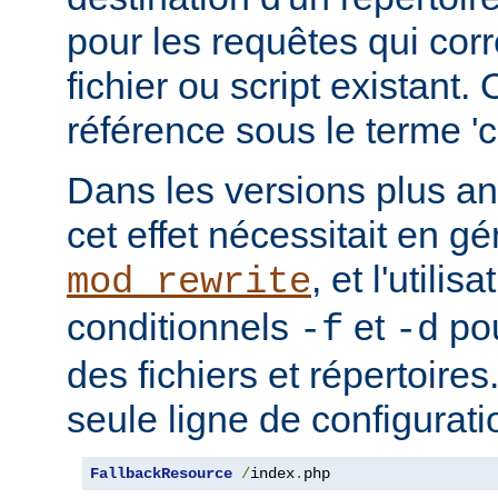
pour les requêtes qui cor
fichier ou script existant.
référence sous le terme 'co
Dans les versions plus an
cet effet nécessitait en gé
, et l'utilis
mod_rewrite
conditionnels
et
pou
-f
-d
des fichiers et répertoire
seule ligne de configurati
FallbackResource
/
index
.
php