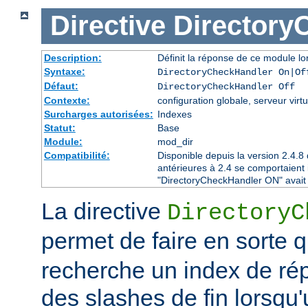
Directive
Directory
Description:
Définit la réponse de ce module lor
Syntaxe:
DirectoryCheckHandler On|Of
Défaut:
DirectoryCheckHandler Off
Contexte:
configuration globale, serveur virtu
Surcharges autorisées:
Indexes
Statut:
Base
Module:
mod_dir
Compatibilité:
Disponible depuis la version 2.4.
antérieures à 2.4 se comportaient
"DirectoryCheckHandler ON" avait é
La directive
DirectoryC
permet de faire en sorte 
recherche un index de rép
des slashes de fin lorsqu'