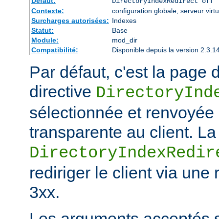
Défaut:
DirectoryIndexRedirect off
Contexte:
configuration globale, serveur virtu
Surcharges autorisées:
Indexes
Statut:
Base
Module:
mod_dir
Compatibilité:
Disponible depuis la version 2.3.1
Par défaut, c'est la page d
directive
DirectoryInd
sélectionnée et renvoyée
transparente au client. La
DirectoryIndexRedir
rediriger le client via une
3xx.
Les arguments acceptés s