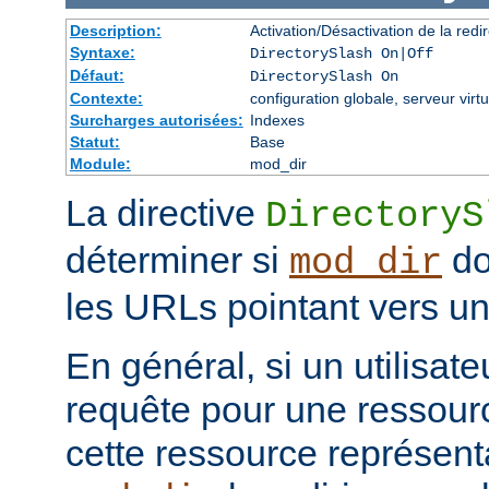
Description:
Activation/Désactivation de la redir
Syntaxe:
DirectorySlash On|Off
Défaut:
DirectorySlash On
Contexte:
configuration globale, serveur virtu
Surcharges autorisées:
Indexes
Statut:
Base
Module:
mod_dir
La directive
DirectoryS
déterminer si
do
mod_dir
les URLs pointant vers un 
En général, si un utilisat
requête pour une ressourc
cette ressource représenta