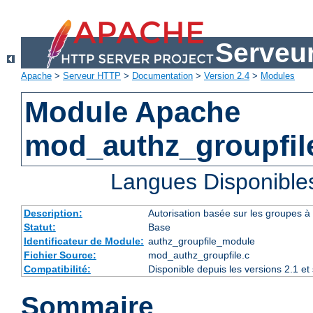
Serveu
Apache
>
Serveur HTTP
>
Documentation
>
Version 2.4
>
Modules
Module Apache
mod_authz_groupfil
Langues Disponible
Description:
Autorisation basée sur les groupes à l
Statut:
Base
Identificateur de Module:
authz_groupfile_module
Fichier Source:
mod_authz_groupfile.c
Compatibilité:
Disponible depuis les versions 2.1 e
Sommaire