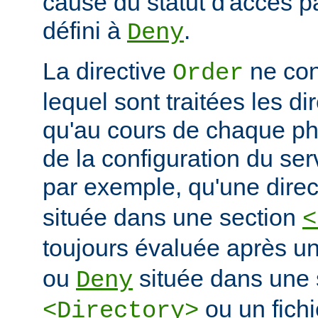
cause du statut d'accès pa
défini à
.
Deny
La directive
ne con
Order
lequel sont traitées les di
qu'au cours de chaque ph
de la configuration du ser
par exemple, qu'une dire
située dans une section
<
toujours évaluée après un
ou
située dans une 
Deny
ou un fich
<Directory>