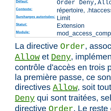
Order Deny,All
Défaut:
répertoire, .htacces
Contexte:
Limit
Surcharges autorisées:
Extension
Statut:
mod_access_comp
Module:
La directive
, assoc
Order
et
, impléme
Allow
Deny
contrôle d'accès en trois
la première passe, ce sont
directives
, soit tou
Allow
qui sont traitées, sel
Deny
directive
. Le reste
Order