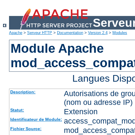
Serveu
Apache
>
Serveur HTTP
>
Documentation
>
Version 2.4
>
Modules
Module Apache
mod_access_compa
Langues Dispo
Autorisations de gro
Description:
(nom ou adresse IP)
Extension
Statut:
access_compat_mod
Identificateur de Module:
mod_access_compat
Fichier Source: