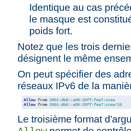
Identique au cas précé
le masque est constitu
poids fort.
Notez que les trois derni
désignent le même ensem
On peut spécifier des adr
réseaux IPv6 de la manièr
Allow
 from 
2001:db8::a00:20ff:fea7:ccea
Allow
 from 
2001:db8::a00:20ff:fea7:ccea
/
10
Le troisième format d'argu
permet de contrôle