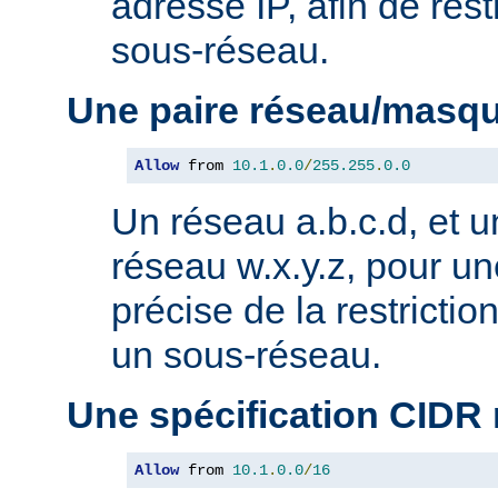
adresse IP, afin de rest
sous-réseau.
Une paire réseau/masq
Allow
 from 
10.1
.
0.0
/
255.255
.
0.0
Un réseau a.b.c.d, et 
réseau w.x.y.z, pour un
précise de la restricti
un sous-réseau.
Une spécification CIDR
Allow
 from 
10.1
.
0.0
/
16