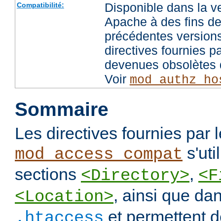
Disponible dans la v
Compatibilité:
Apache à des fins de
précédentes versions
directives fournies p
devenues obsolètes d
Voir
mod_authz_ho
Sommaire
Les directives fournies par
s'uti
mod_access_compat
sections
,
<Directory>
<F
, ainsi que dan
<Location>
et permettent de
.htaccess