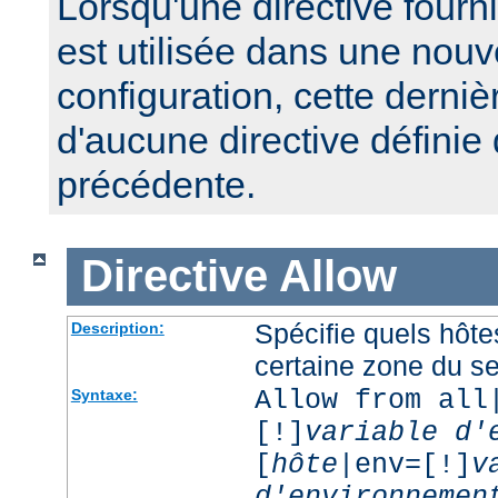
Lorsqu'une directive fourn
est utilisée dans une nouv
configuration, cette derniè
d'aucune directive définie
précédente.
Directive
Allow
Spécifie quels hôt
Description:
certaine zone du s
Allow from all
Syntaxe:
[!]
variable d'
[
hôte
|env=[!]
v
d'environnemen