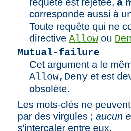
requête est rejetée,
à 
corresponde aussi à un
Toute requête qui ne 
directive
ou
Allow
De
Mutual-failure
Cet argument a le mêm
et est de
Allow,Deny
obsolète.
Les mots-clés ne peuvent
par des virgules ;
aucun 
s'intercaler entre eux.