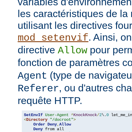
variables d'environnemen
les caractéristiques de la 
utilisant les directives fo
. Ainsi, on
mod_setenvif
directive
pour perm
Allow
fonction de paramètres 
(type de navigateur
Agent
, ou d'autres ch
Referer
requête HTTP.
SetEnvIf
User-Agent
^
KnockKnock
/
2
\.
0
<
Directory
"/docroot"
>
Order
Deny
,
Allow
Deny
 from all
