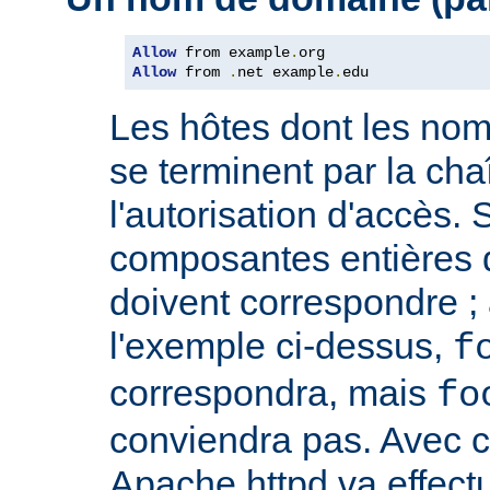
Allow
 from example
.
Allow
 from 
.
net example
.
edu
Les hôtes dont les no
se terminent par la cha
l'autorisation d'accès. 
composantes entières 
doivent correspondre ; 
l'exemple ci-dessus,
f
correspondra, mais
fo
conviendra pas. Avec ce
Apache httpd va effect