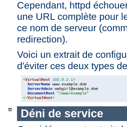
Cependant, httpd échouera
une URL complète pour le 
ce nom de serveur (comm
redirection).
Voici un extrait de config
d'éviter ces deux types d
<
VirtualHost
192.0
.
2.1
>
ServerName
 www
.
example
.
dom

ServerAdmin
 webgirl@example
.
dom

DocumentRoot
"/www/example"
</
VirtualHost
>
Déni de service