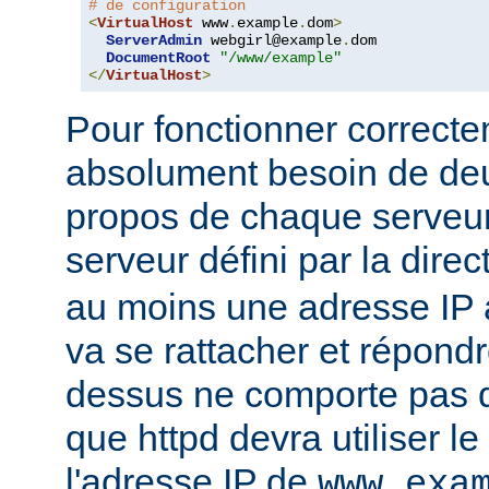
# de configuration
<
VirtualHost
 www
.
example
.
dom
>
ServerAdmin
 webgirl@example
.
dom

DocumentRoot
"/www/example"
</
VirtualHost
>
Pour fonctionner correcte
absolument besoin de deu
propos de chaque serveur 
serveur défini par la direc
au moins une adresse IP à
va se rattacher et répondr
dessus ne comporte pas d'
que httpd devra utiliser l
l'adresse IP de
www.exa