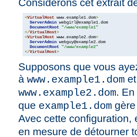
Considérons cet extrait de
<
VirtualHost
 www
.
example1
.
dom
>
ServerAdmin
 webgirl@example1
.
dom

DocumentRoot
"/www/example1"
</
VirtualHost
>
<
VirtualHost
 www
.
example2
.
dom
>
ServerAdmin
 webguy@example2
.
dom

DocumentRoot
"/www/example2"
</
VirtualHost
>
Supposons que vous ayez
à
et
www.example1.dom
. En
www.example2.dom
que
gère
example1.dom
Avec cette configuration,
en mesure de détourner tou