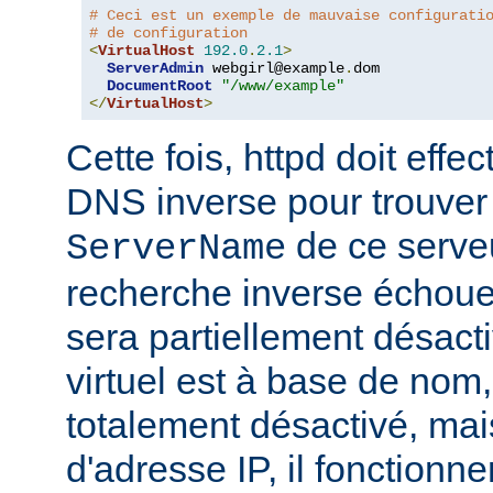
# Ceci est un exemple de mauvaise configurati
# de configuration
<
VirtualHost
192.0
.
2.1
>
ServerAdmin
 webgirl@example
.
dom

DocumentRoot
"/www/example"
</
VirtualHost
>
Cette fois, httpd doit eff
DNS inverse pour trouver
de ce serveur
ServerName
recherche inverse échoue,
sera partiellement désacti
virtuel est à base de nom, 
totalement désactivé, mais
d'adresse IP, il fonctionn